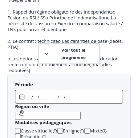
indépendants ?
1. Rappel du régime obligatoire des indépendantso
Fusion du RSI / SSo Principe de l’indemnisationo La
nécessité de s’assurero Exercice :comparaison salarié /
TNS pour un arrêt identique
2. Le contrat : technicitéo Les garanties de base (décès,
PTIA)
Voir tout le
programme
o Les options aux garanties de base (rente éducation,
rente conjointe, doublement accidentel, maladies
redoutées)
o Les garanties complémentaires (invalidité, incapacité,
Période
frais généraux permanents)o Les limites des garanties
3. Atelier : Impact financier d’un sinistre, assuré ou non
Région ou ville
4. QCM d’acquisition et d’ancrage des notions vuesJour 2 :
Vendre un contrat à un indépendant1. Proposer un
Modalités pédagogiques
contrat, quelle approche ?
Classe virtuelle
En ligne
Mixte
o Etude par le besoin (déterminer le niveau de
Présentiel