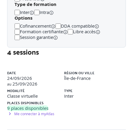
prestations)
Type de formation
Inter
Intra
o Cas pratiques sur différents professionnels (artisan,
Options
profession libérales, etc…).
Cofinancement
DDA compatible
2. Aspects fiscaux et comptables
Formation certifiante
Libre accès
Session garantie
o Traitement des primes et des indemnitéso Optimisation
fiscale : Madelin / Sociétés à l’IS-IR
4 sessions
3. Reprendre un contrat à la concurrenceo Les points à
étudier
Liste des sessions
DATE
RÉGION OU VILLE
4. Cas pratiques et mises en situation : jeux de rôles
24/09/2026
Île-de-France
situationnels
25/09/2026
au
MODALITÉ
TYPE
Classe virtuelle
Inter
PLACES DISPONIBLES
Accessibilité aux personnes en situation de
9
places disponibles
handicap :
Me connecter à myAtlas
Pour tout besoin spécifique (d’adaptation,
d’aménagement de la formation), contactez Stéphanie
VIEL, notre référente Handicap par mail :