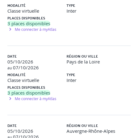
Echanges
MODALITÉ
TYPE
Classe virtuelle
Inter
Echanges sur son style de recruteur et ses expériences difficiles
PLACES DISPONIBLES
en entretien de recrutement.
3
places disponibles
Me connecter à myAtlas
Questionner son commanditaire sur ses besoins en
recrutement
DATE
RÉGION OU VILLE
05/10/2026
Pays de la Loire
07/10/2026
au
Distinguer capacité, compétence, potentiel et talent.
MODALITÉ
Définir les aptitudes professionnelles, les soft skills
TYPE
Classe virtuelle
pour minimiser les risques d’erreur de sélection.
Inter
Définir le besoin du commanditaire à l’aide d’outils :
PLACES DISPONIBLES
fiches métiers, OMMDC, QQOQCPC.
3
places disponibles
Convenir des compétences indispensables et
Me connecter à myAtlas
souhaitées.
Créer ou mettre à jour une définition de poste et un
profil de poste.
Créer un rétroplanning des actions à mener et des
DATE
RÉGION OU VILLE
acteurs concernés.
05/10/2026
Auvergne-Rhône-Alpes
07/10/2026
au