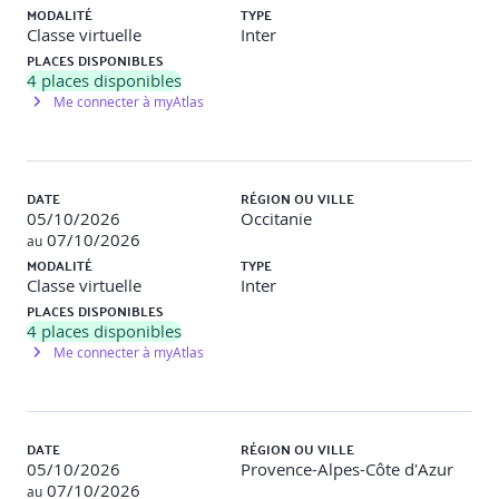
MODALITÉ
TYPE
Classe virtuelle
Inter
PLACES DISPONIBLES
Travaux pratiques
4
places disponibles
Me connecter à myAtlas
Ce cours, interactif, s’appuie sur de nombreux exercices et
travaux pratiques.
DATE
RÉGION OU VILLE
05/10/2026
Occitanie
07/10/2026
au
MODALITÉ
TYPE
Classe virtuelle
Inter
Modalités d'évaluation
PLACES DISPONIBLES
4
places disponibles
Me connecter à myAtlas
Le formateur évalue la progression pédagogique du
participant tout au long de la formation au moyen de QCM,
mises en situation, travaux pratiques…
DATE
RÉGION OU VILLE
Le participant complète également un test de
05/10/2026
Provence-Alpes-Côte d'Azur
positionnement en amont et en aval pour valider les
07/10/2026
au