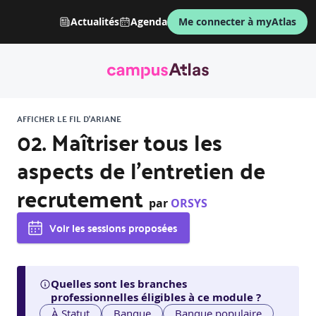
Actualités
Agenda
Me connecter à myAtlas
AFFICHER LE FIL D'ARIANE
02. Maîtriser tous les
aspects de l’entretien de
recrutement
par
ORSYS
Voir les sessions proposées
Quelles sont les branches
professionnelles éligibles à ce module ?
À Statut
Banque
Banque populaire