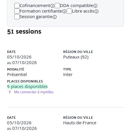
Public concerné
Cofinancement
DDA compatible
Formation certifiante
Libre accès
Session garantie
Chargé.e.s de recherche / E-sourceur.e.s ; consultant.e.s en
cabinet de conseil en recrutement, Talent Acquisition
51 sessions
Managers, Toute personne en charge du recrutement en
entreprise.
Liste des sessions
DATE
RÉGION OU VILLE
05/10/2026
Puteaux (92)
Prérequis
07/10/2026
au
MODALITÉ
TYPE
Présentiel
Inter
Aucun prérequis nécessaire
PLACES DISPONIBLES
9
places disponibles
Me connecter à myAtlas
Méthodes et moyens pédagogiques
DATE
RÉGION OU VILLE
05/10/2026
Hauts-de-France
07/10/2026
au