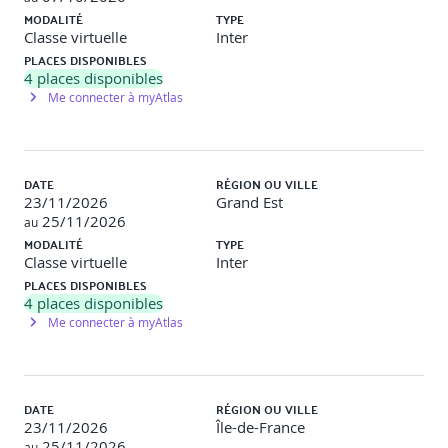
Point téléphonique
MODALITÉ
TYPE
Classe virtuelle
Inter
Un participant joue le rôle du commanditaire et un
participant joue le rôle du chargé de recherche. Le chargé de
PLACES DISPONIBLES
recherche doit poser des questions précises et pertinentes pour
4
places disponibles
comprendre le besoin en recrutement de son commanditaire.
Me connecter à myAtlas
Les observateurs analysent les comportements des
participants. Un feedback positif est réalisé en fin de
simulation.
DATE
RÉGION OU VILLE
23/11/2026
Grand Est
25/11/2026
au
Décoder les comportements des candidats en
MODALITÉ
TYPE
Classe virtuelle
Inter
entretien
PLACES DISPONIBLES
4
places disponibles
Distinguer comportement, attitude et personnalité.
Me connecter à myAtlas
Repérer les mots de son interlocuteur pour comprendre
son fonctionnement : les prédicats linguistiques.
Cerner les aptitudes professionnelles des candidats.
Créer du lien pour favoriser les échanges.
DATE
RÉGION OU VILLE
Connaître les outils d’aide au recrutement : PAPI, DISC,
23/11/2026
Île-de-France
etc.
25/11/2026
au