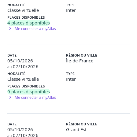
compétences acquises.
MODALITÉ
TYPE
Classe virtuelle
Inter
PLACES DISPONIBLES
4
places disponibles
Me connecter à myAtlas
Programme de la formation
Identifier les enjeux et les objectifs d’un entretien de
DATE
RÉGION OU VILLE
recrutement
05/10/2026
Île-de-France
07/10/2026
au
MODALITÉ
TYPE
Comprendre la place de l’entretien de recrutement dans
Classe virtuelle
Inter
le processus global : un enjeu fort pour attirer les talents.
Cerner les intérêts et limites de l’entretien de
PLACES DISPONIBLES
recrutement.
9
places disponibles
Comprendre les attentes et besoins des candidats dans
Me connecter à myAtlas
la sphère professionnelle.
Connaître son style de recruteur, son mode d’approche
et l’influence sur les candidats.
Identifier le style de communication de ses futurs
DATE
RÉGION OU VILLE
interlocuteurs.
05/10/2026
Grand Est
07/10/2026
au