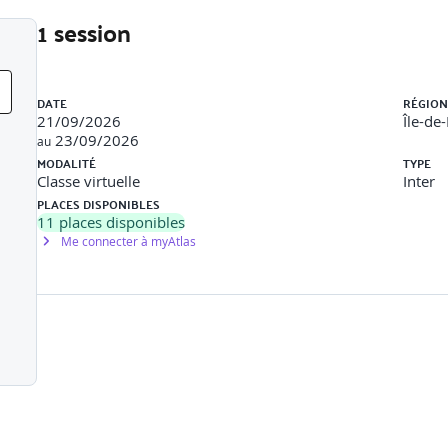
1 session
 les éditeurs
Liste des sessions
DATE
RÉGION
21/09/2026
Île-de
23/09/2026
au
MODALITÉ
TYPE
Classe virtuelle
Inter
PLACES DISPONIBLES
11
places disponibles
arketing
Me connecter à myAtlas
giciels et SaaS
s
nas marketing