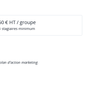
50 € HT / groupe
4
stagiaire
s
minimum
 plan d’action marketing.