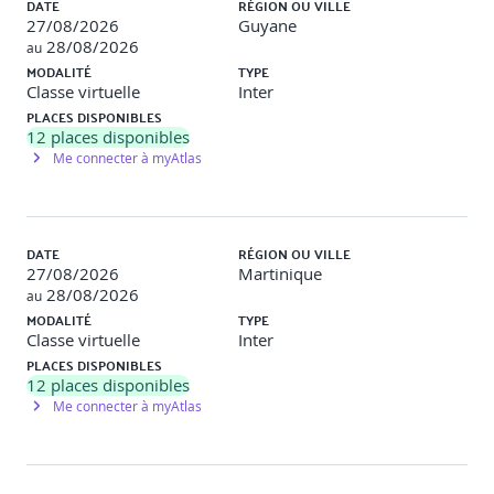
DATE
RÉGION OU VILLE
27/08/2026
Guyane
28/08/2026
au
Jour 2
MODALITÉ
TYPE
Classe virtuelle
Inter
Plan d'actions (partie 2)
PLACES DISPONIBLES
12
places disponibles
Identifier les engagements éco-responsable à mettre
Me connecter à myAtlas
Le respect des sites naturels
La maîtrise des ressources naturelles
Les situations de handicap
DATE
RÉGION OU VILLE
La sensibilisation/ communication
27/08/2026
Martinique
28/08/2026
au
MODALITÉ
TYPE
Classe virtuelle
Inter
La communication/sensibilisation
PLACES DISPONIBLES
Comprendre l’importance de la
12
places disponibles
communication/sensibilisation pour la réussite de
Me connecter à myAtlas
l'événement.
Obtenir l’engagement des parties prenantes.
Inscrire l'organisation des événements dans la