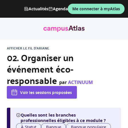
Actualités
Agenda
Me connecter à myAtlas
AFFICHER LE FIL D'ARIANE
02. Organiser un
événement éco-
responsable
par
ACTINUUM
Voir les sessions proposées
Quelles sont les branches
professionnelles éligibles à ce module ?
À Statut
Banque
Banque populaire