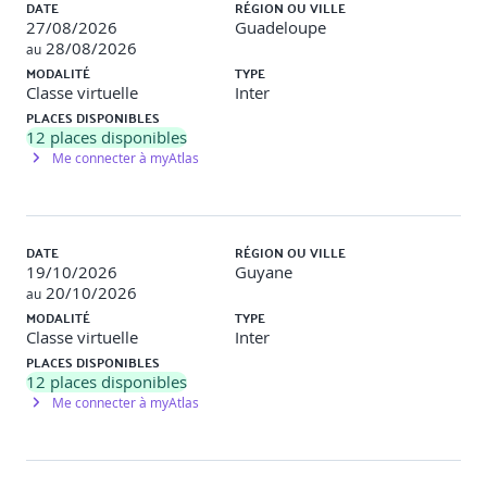
DATE
RÉGION OU VILLE
stratégie RSE de l'entreprise
27/08/2026
Guadeloupe
28/08/2026
au
Identifier les indicateurs clés de performance à mettre
MODALITÉ
TYPE
en place.
Classe virtuelle
Inter
S'engager dans une démarche d'amélioration
PLACES DISPONIBLES
continue.
12
places disponibles
Définir son propre référentiel éco-responsable.
Me connecter à myAtlas
DATE
RÉGION OU VILLE
19/10/2026
Guyane
20/10/2026
au
MODALITÉ
TYPE
Classe virtuelle
Inter
PLACES DISPONIBLES
12
places disponibles
Me connecter à myAtlas