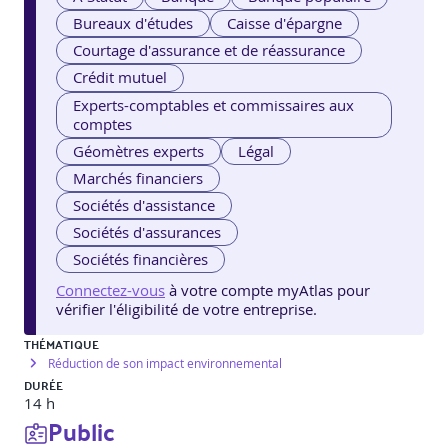
Bureaux d'études
Caisse d'épargne
Courtage d'assurance et de réassurance
Crédit mutuel
Experts-comptables et commissaires aux
comptes
Géomètres experts
Légal
Marchés financiers
Sociétés d'assistance
Sociétés d'assurances
Sociétés financières
Connectez-vous
à votre compte myAtlas pour
vérifier l'éligibilité de votre entreprise.
THÉMATIQUE
Réduction de son impact environnemental
DURÉE
14 h
Public