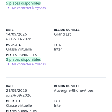
5
places disponibles
· Paramétrage et administration d’un CDE (Common Data
Me connecter à myAtlas
Environment)
· Workflows collaboratifs et gestion des révisions
DATE
RÉGION OU VILLE
· Droits d’accès, traçabilité et sécurité des données
14/09/2026
Grand Est
17/09/2026
· Information Exchange en BIM : standards (IFC, BCF,
au
COBie, etc.)
MODALITÉ
TYPE
Classe virtuelle
Inter
Clauses contractuelles et aspects juridiques :
PLACES DISPONIBLES
Contrôler les clauses BIM des contrats (CCAG-
5
places disponibles
Travaux, CCAP) et anticiper les litiges via des retours
Me connecter à myAtlas
d’expérience réels
· Clauses BIM dans les marchés publics et privés
DATE
RÉGION OU VILLE
· CCAG-Travaux et CCAP : points de vigilance
21/09/2026
Auvergne-Rhône-Alpes
24/09/2026
au
· Anticiper et gérer les litiges liés au BIM (retours
MODALITÉ
TYPE
d’expérience réels)
Classe virtuelle
Inter
· Importance des annexes contractuelles BIM (BEP,
PLACES DISPONIBLES