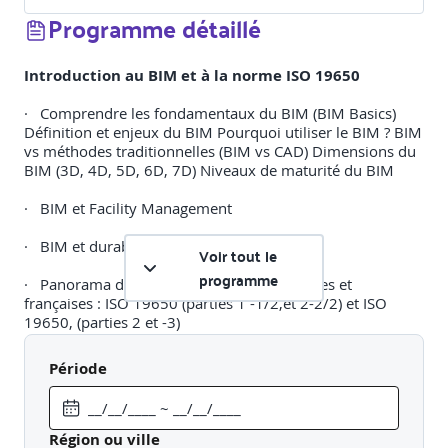
Programme détaillé
Introduction au BIM et à la norme ISO 19650
· Comprendre les fondamentaux du BIM (BIM Basics)
Définition et enjeux du BIM Pourquoi utiliser le BIM ? BIM
vs méthodes traditionnelles (BIM vs CAD) Dimensions du
BIM (3D, 4D, 5D, 6D, 7D) Niveaux de maturité du BIM
· BIM et Facility Management
· BIM et durabilité (sustainability)
Voir tout le
programme
· Panorama des normes BIM internationales et
françaises : ISO 19650 (parties 1 -1/2,et 2-2/2) et ISO
19650, (parties 2 et -3)
Structurer le management d’un projet BIM
Période
· Rôles et responsabilités dans un projet BIM
· Matrice RACI adaptée au BIM
Région ou ville