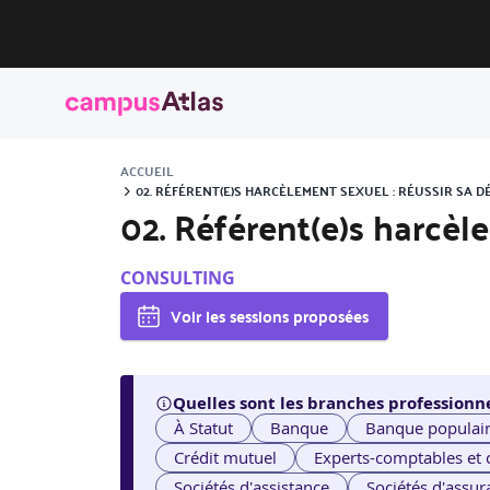
ACCUEIL
02. RÉFÉRENT(E)S HARCÈLEMENT SEXUEL : RÉUSSIR SA
02. Référent(e)s harcèl
CONSULTING
Voir les sessions proposées
Quelles sont les branches professionne
À Statut
Banque
Banque populai
Crédit mutuel
Experts-comptables et
Sociétés d'assistance
Sociétés d'assur