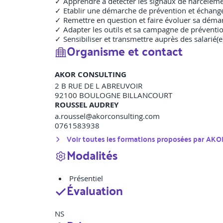
✓ Apprendre à détecter les signaux de harcèleme
✓ Etablir une démarche de prévention et échange
✓ Remettre en question et faire évoluer sa démar
✓ Adapter les outils et sa campagne de préventio
✓ Sensibiliser et transmettre auprès des salarié(e
Organisme et contact
AKOR CONSULTING
2 B RUE DE L ABREUVOIR
92100
BOULOGNE BILLANCOURT
ROUSSEL AUDREY
a.roussel@akorconsulting.com
0761583938
Voir toutes les formations proposées par
AKO
Modalités
Présentiel
Évaluation
NS