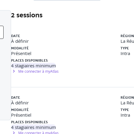
2 sessions
 victime
Liste des sessions
ures)
DATE
RÉGION
À définir
La Ré
es compétences et Renforcer ses actions
MODALITÉ
TYPE
Présentiel
Intra
 et jurisprudentielles
PLACES DISPONIBLES
 sujet
4
stagiaires minimum
ment
Me connecter à myAtlas
ger sur les démarches déjà mises en place
marche
tion
s
DATE
RÉGION
À définir
La Ré
MODALITÉ
TYPE
Présentiel
Intra
PLACES DISPONIBLES
4
stagiaires minimum
Me connecter à myAtlas