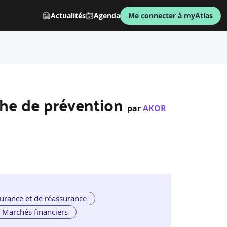
Actualités
Agenda
Me connecter à myAtlas
che de prévention
par
AKOR
urance et de réassurance
Marchés financiers