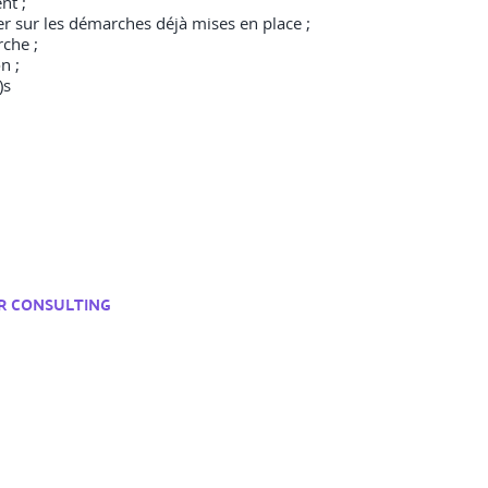
nt ;
r sur les démarches déjà mises en place ;
che ;
n ;
)s
R CONSULTING