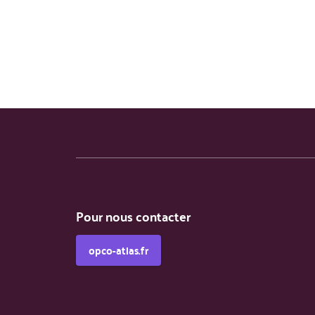
Sensibiliser les collaborateurs
Ecouter la parole d’une victime et l’orienter
Quiz d’évaluation
Objectif : Valider l’acquisition des compétences
Pour nous contacter
opco-atlas.fr