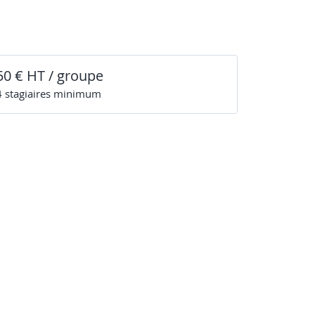
50 € HT / groupe
4
stagiaire
s
minimum