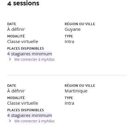
4 sessions
Liste des sessions
Tout atelier ou mise en situation se conclu par un apport
DATE
RÉGION OU VILLE
technique et une liste d'actions et d'idées issues du travail
À définir
Guyane
du groupe et de l'apport du formateur
MODALITÉ
TYPE
Classe virtuelle
Intra
PLACES DISPONIBLES
4
stagiaires minimum
Me connecter à myAtlas
DATE
RÉGION OU VILLE
À définir
Martinique
MODALITÉ
TYPE
Classe virtuelle
Intra
PLACES DISPONIBLES
4
stagiaires minimum
Me connecter à myAtlas