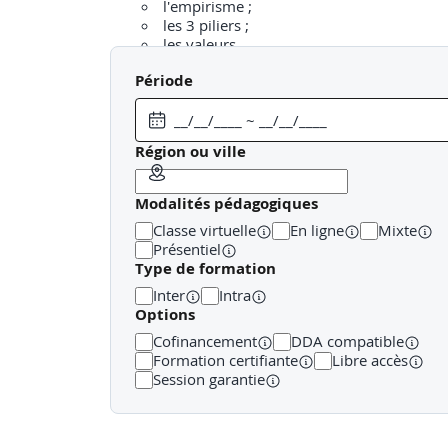
l'empirisme ;
les 3 piliers ;
les valeurs.
Période
Les 3 artefacts :
le product backlog ;
le sprint backlog ;
Région ou ville
l'incrément (DOD).
Modalités pédagogiques
Les 5 événements :
Classe virtuelle
En ligne
Mixte
le sprint ;
Présentiel
le sprint planning ;
Type de formation
le daily scrum ;
Inter
Intra
le sprint review ;
Options
le sprint retrospective
Cofinancement
DDA compatible
Formation certifiante
Libre accès
Les 4 rôles :
Session garantie
l'équipe Scrum ;
le product owner ;
le scrum master ;