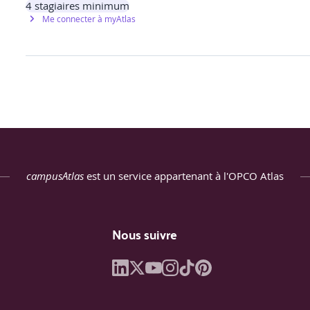
4
stagiaires minimum
Me connecter à myAtlas
e
:
campusAtlas
est un service appartenant à l'OPCO Atlas
amming) ;
Nous suivre