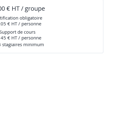
00 € HT / groupe
tification obligatoire
205 € HT / personne
Support de cours
145 € HT / personne
4
stagiaire
s
minimum