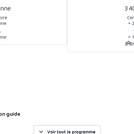
onne
3 4
oire
Cer
nne
+ 
s
nne
+ 
son guide
Voir tout le programme