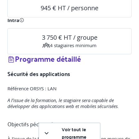
945 € HT / personne
Intra
3 750 € HT / groupe
4
stagiaire
s
minimum
Programme détaillé
Sécurité des applications
Référence ORSYS : LAN
A l’issue de la formation, le stagiaire sera capable de
développer des applications web et mobiles sécurisées.
Objectifs pédagogiques
Voir tout le
programme
À l’issue de la formation, le participant sera en mesure de