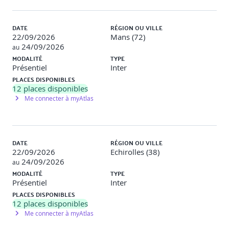
compétences acquises.
DATE
RÉGION OU VILLE
Modalités d'inscription
22/09/2026
Mans (72)
24/09/2026
au
MODALITÉ
TYPE
Pour confirmer votre inscription, il vous suffit d'adresser
Présentiel
Inter
un mail à inscriptionopco@orsys.fr en joignant votre
PLACES DISPONIBLES
demande de prise en charge Atlas au format PDF et en
12
places disponibles
confirmant le lieu et la modalité pédagogique souhaitée.
Me connecter à myAtlas
Programme de la formation
DATE
RÉGION OU VILLE
1 - Top 10 OWASP - Les vulnérabilités d'une
22/09/2026
Echirolles (38)
application web partie 1 - Contenu digital learning
24/09/2026
au
pré-formation
MODALITÉ
TYPE
Présentiel
Inter
Introduction.
PLACES DISPONIBLES
Manque de contrôle d'accès.
12
places disponibles
Mauvaise configuration de sécurité.
Cross-Site Scripting (XSS).
Me connecter à myAtlas
Désérialisation non sécurisée.