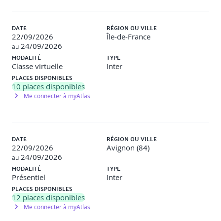
Utilisation de composants avec des vulnérabilités
connues.
Manque de log et de monitoring.
DATE
RÉGION OU VILLE
22/09/2026
Île-de-France
Activités digitales
Dans cette formation en ligne, vous
24/09/2026
au
découvrirez les 6 dernières vulnérabilités du Top 10 OWASP,
MODALITÉ
TYPE
les principes de sécurité à connaître pour les prévenir, les
Classe virtuelle
Inter
techniques utilisées par les hackers pour les exploiter, ainsi
PLACES DISPONIBLES
que les bonnes pratiques et contre-mesures à mettre en
10
places disponibles
place pour protéger vos applications web.
Me connecter à myAtlas
2 - Sécurité informatique, concepts essentiels et
techniques de protection pour l'utilisateur -
DATE
RÉGION OU VILLE
Contenu digital learning pré-formation
22/09/2026
Avignon (84)
24/09/2026
au
Concepts de sécurité.
MODALITÉ
TYPE
Logiciels malveillants.
Présentiel
Inter
Sécurité réseau.
PLACES DISPONIBLES
Utilisation sécurisée du Web.
12
places disponibles
Utilisation sécurisée de la messagerie.
Me connecter à myAtlas
Gestion de la sécurité des données.