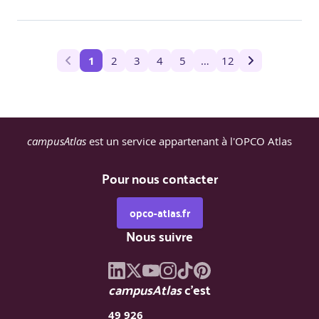
on pu l’éviter ?
1
2
3
4
5
…
12
6 - Vulnérabilités spécifiques aux applications
mobiles
Stockage non sécurisé.
Authentification faible.
Exposition des API.
campusAtlas
est un service appartenant à l'OPCO Atlas
Travaux pratiques
Analyse d'une application mobile pour
identifier des vulnérabilités spécifiques.
Pour nous contacter
opco-atlas.fr
7 - Sécurité dès la conception
Nous suivre
Principes du Security by Design.
Intégration de la sécurité dans le cycle de
développement (DevSecOps).
campusAtlas
c'est
Démonstration
Étude d'un cas de conception sécurisée
49 926