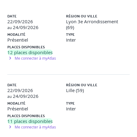
objet et de la programmationd’applications web.
Liste des sessions
DATE
RÉGION OU VILLE
Méthodes et moyens pédagogiques
22/09/2026
Lyon 3e Arrondissement
24/09/2026
(69)
au
MODALITÉ
TYPE
Travaux pratiques
Exercices pratiques et/ou études de
Présentiel
Inter
cas.
PLACES DISPONIBLES
Méthodes pédagogiques
60% pratique – 40% théorie.
12
places disponibles
Me connecter à myAtlas
Pour optimiser le parcours d’apprentissage, des modules
e-learning peuvent être fournis avant et après la session
présentielle ou la classe virtuelle, sur simple demande du
participant.
DATE
RÉGION OU VILLE
22/09/2026
Lille (59)
24/09/2026
Modalités d'évaluation
au
MODALITÉ
TYPE
Présentiel
Inter
Le formateur évalue la progression pédagogique du
PLACES DISPONIBLES
participant tout au long de la formation au moyen de
11
places disponibles
QCM, mises en situation, travaux pratiques… Le
Me connecter à myAtlas
participant complète également un test de
positionnement en amont et en aval pour valider les