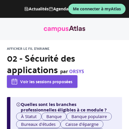
Actualités
Agenda
Me connecter à myAtlas
AFFICHER LE FIL D'ARIANE
02 - Sécurité des
applications
par
ORSYS
Voir les sessions proposées
Quelles sont les branches
professionnelles éligibles à ce module ?
À Statut
Banque
Banque populaire
Bureaux d'études
Caisse d'épargne