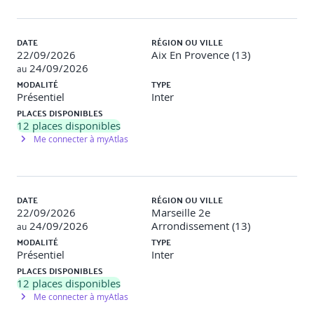
DATE
RÉGION OU VILLE
4 - Modèles de maturité en sécurité
22/09/2026
Aix En Provence (13)
24/09/2026
Présentation du modèle OpenSAMM.
au
Les 4 niveaux de maturité.
MODALITÉ
TYPE
Introduction au BSIMM (Building Security In Maturity
Présentiel
Inter
Model).
PLACES DISPONIBLES
12
places disponibles
Travaux pratiques
Calcul du niveau de maturité d’une
Me connecter à myAtlas
organisation à l'aide d'OpenSAMM.
DATE
RÉGION OU VILLE
5 - Vulnérabilités courantes des applications web
22/09/2026
Marseille 2e
24/09/2026
Arrondissement (13)
au
Le guide pratique ASVS.
MODALITÉ
TYPE
Un écosystème d’outils open source.
Présentiel
Inter
OWASP Top 10 : Broken Access Control,
Cryptographic Failures, Injection (ex. SQL Injection),..
PLACES DISPONIBLES
12
places disponibles
Travaux pratiques
Exploitation simple d’une faille SQL
Me connecter à myAtlas
Injection ou XSS sur une mini-appli Java. Comment aurait-