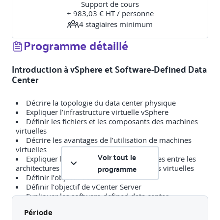
Support de cours
+ 983,03 € HT / personne
4
stagiaire
s
minimum
Programme détaillé
Introduction à vSphere et Software-Defined Data
Center
Décrire la topologie du data center physique
Expliquer l’infrastructure virtuelle vSphere
Définir les fichiers et les composants des machines
virtuelles
Décrire les avantages de l’utilisation de machines
virtuelles
Voir tout le
Expliquer les similarités et les différences entre les
programme
architectures physiques et les architectures virtuelles
Définir l’objectif de ESXi
Définir l’objectif de vCenter Server
Expliquer les software-defined data center
Décrire les clouds privés, publiques et hybrides
Période