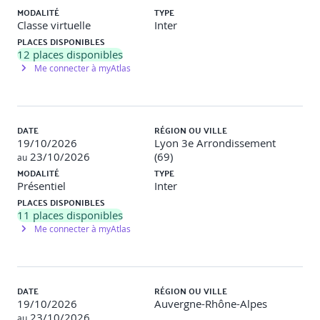
MODALITÉ
Utiliser les VLANs avec les switchs standards
TYPE
Classe virtuelle
Inter
PLACES DISPONIBLES
Configuration et gestion du stockage virtuel
12
places disponibles
Me connecter à myAtlas
Présenter les protocoles de stockage et les types de
d’architectures de stockage
Présenter les hôtes ESXi via iSCSI, NFS et le stockage
Fibre Channel
DATE
RÉGION OU VILLE
Créer et gérer VMFS et les datastores NFS
19/10/2026
Lyon 3e Arrondissement
Décrire les nouvelles fonctionnalités de VMFS 6.5
23/10/2026
(69)
au
Présenter le SAN virtuel
MODALITÉ
TYPE
Décrire le cryptage des fichiers des machines
Présentiel
Inter
virtuelles
PLACES DISPONIBLES
11
places disponibles
Me connecter à myAtlas
Gestion des machines virtuelles
Utiliser les modèles et le clonage pour déployer des
nouvelles machines virtuelles
DATE
RÉGION OU VILLE
Modifier et gérer des machines virtuelles
19/10/2026
Auvergne-Rhône-Alpes
Cloner une machine virtuelle
23/10/2026
au