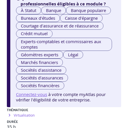
professionnelles éligibles à ce module ?
À Statut
Banque
Banque populaire
Bureaux d'études
Caisse d'épargne
Courtage d'assurance et de réassurance
Crédit mutuel
Experts-comptables et commissaires aux
comptes
Géomètres experts
Légal
Marchés financiers
Sociétés d'assistance
Sociétés d'assurances
Sociétés financières
Connectez-vous
à votre compte myAtlas pour
vérifier l'éligibilité de votre entreprise.
THÉMATIQUE
Virtualisation
DURÉE
35 h