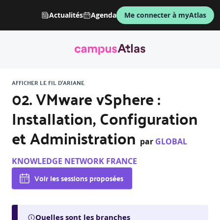
Actualités
Agenda
Me connecter à myAtlas
AFFICHER LE FIL D'ARIANE
02. VMware vSphere :
Installation, Configuration
et Administration
par
GLOBAL
KNOWLEDGE NETWORK FRANCE
Voir les sessions proposées
Quelles sont les branches