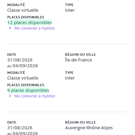
MODALITÉ
TYPE
Utiliser le client Web vSphere
Classe virtuelle
Inter
Sauvegarder et restaurer vCenter Server
PLACES DISPONIBLES
Examiner les permissions de vCenter Server et les
12
rôles
places disponibles
Présenter les architectures et fonctionnalités de
Me connecter à myAtlas
vSphere HA
Examiner le nouveau proxy d‘authentification
vSphere
Gérer les objets de l’inventaire vCenter Server et les
DATE
RÉGION OU VILLE
licences
31/08/2026
Île-de-France
Accéder et naviguer dans les nouveaux clients
04/09/2026
au
vSphere
MODALITÉ
TYPE
Classe virtuelle
Inter
Configuration et gestion des réseaux virtuels
PLACES DISPONIBLES
9
places disponibles
Me connecter à myAtlas
Décrire, créer et gérer les switchs standards
Configurer la sécurité des switchs et les stratégies de
répartition des charges
Contraster et comparer les switchs distribués et les
DATE
RÉGION OU VILLE
switchs standards
31/08/2026
Auvergne-Rhône-Alpes
Décrire les types de connexions des switchs virtuels
04/09/2026
au
Décrire la nouvelle architecture stack TCP/IP