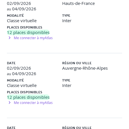
(infrastructure, architecture)
02/09/2026
Hauts-de-France
04/09/2026
au
MODALITÉ
TYPE
Les architectures décisionnelles « traditionnelles »
Classe virtuelle
Inter
(datastore, datawarehouse, datamart…)
PLACES DISPONIBLES
12
places disponibles
DataLake comme support des architectures BigData ?
Me connecter à myAtlas
Philosophie des bases NoSQL : column family, orienté
document, clé-valeur, graphe
Quelques acteurs (MongoDB, Cassandra…)
DATE
RÉGION OU VILLE
02/09/2026
Auvergne-Rhône-Alpes
Les performances de Big Table en lecture/écriture
04/09/2026
au
MODALITÉ
TYPE
Requêter sur un gros volume de données avec le moteur
Classe virtuelle
Inter
Big Query
PLACES DISPONIBLES
12
places disponibles
Les database machine (Exadata)
Me connecter à myAtlas
Les bases de données vectorielles (Sybase IQ)
Hadoop un système totalement autonome ?
DATE
RÉGION OU VILLE