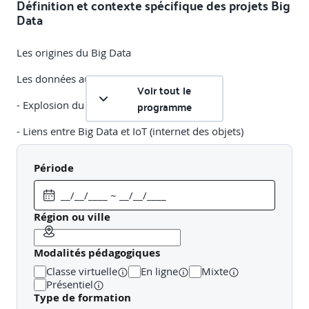
Définition et contexte spécifique des projets Big
Data
Les origines du Big Data
Les données au coeur des enjeux
Voir tout le
programme
- Explosion du nombre de données
- Liens entre Big Data et IoT (internet des objets)
- Données structurées, semi-structurées, non structurées
Période
Les limites des architectures actuelles
Définition d’un système Big Data
Région ou ville
Principes de fonctionnement
Modalités pédagogiques
Les différentes offres des marchés
Classe virtuelle
En ligne
Mixte
Présentiel
Compétences et qualités requises pour un architecte Big
Type de formation
Data