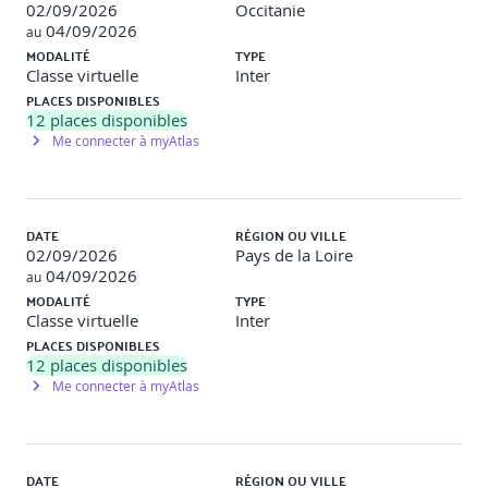
02/09/2026
Occitanie
Les données personnelles
04/09/2026
au
MODALITÉ
TYPE
Les informations sensibles
Classe virtuelle
Inter
PLACES DISPONIBLES
Les données interdites de collecte
12
places disponibles
Rôle de la CNIL au quotidien
Me connecter à myAtlas
Les accords intra-pays
Les responsabilités des personnes
DATE
RÉGION OU VILLE
02/09/2026
Pays de la Loire
Problématiques spécifiques au Big Data
04/09/2026
au
MODALITÉ
TYPE
Travaux pratiques
Classe virtuelle
Inter
PLACES DISPONIBLES
12
places disponibles
Quizz autour de situations concrètes où l’on demande si «
Me connecter à myAtlas
telle action devant tel jeu de données » est autorisée par
la loi ou non ? »
Impacts des choix technologiques
DATE
RÉGION OU VILLE