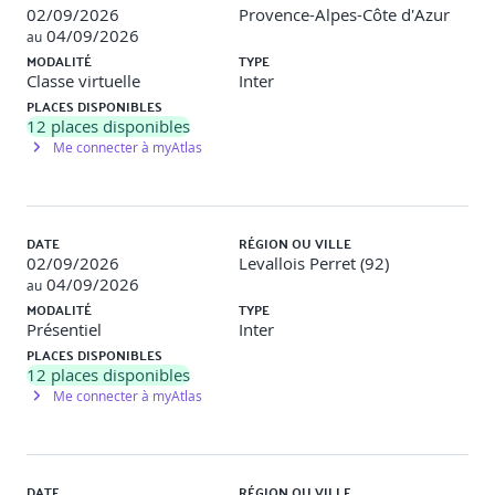
Les offres techniques des éditeurs Cloud (Azure, GCP,
02/09/2026
Provence-Alpes-Côte d'Azur
AWS)
04/09/2026
au
MODALITÉ
TYPE
Monter sa propre infra Big Data ou s’orienter vers des
Classe virtuelle
Inter
solutions Cloud ?
PLACES DISPONIBLES
12
places disponibles
Utiliser un DataLake « classique » ou monter une
Me connecter à myAtlas
architecture Big Data ?
L’exemple de Hadoop-as-a-Service (stockage, analyse,
pipeline, Spark, Machine Learning…)
DATE
RÉGION OU VILLE
Impacts détaillés du choix d’une offre Cloud
02/09/2026
Levallois Perret (92)
04/09/2026
au
Méthodes Agiles et DevOps dans le contexte du Big Data
MODALITÉ
TYPE
Présentiel
Inter
PLACES DISPONIBLES
Travaux pratiques
12
places disponibles
Me connecter à myAtlas
Cas d’usage, Netflix migration vers AWS
Étude détaillée de l’offre d’un éditeur Cloud et de son
impact en termes de d’infrastructure et d’architecture
DATE
RÉGION OU VILLE