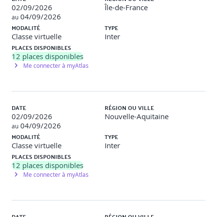
(liens avec les sources de données, les transferts de
02/09/2026
Île-de-France
données, les services d’analyses de données, quelles
04/09/2026
au
performances dans les opérations de lecture/écriture ?
MODALITÉ
TYPE
d’analyse de données ? quelle maîtrise de la scalabilité et
Classe virtuelle
Inter
de la répartition des noeuds ? quels mécanismes de
tolérance de panne et de reprise après sinistre ? et plus
PLACES DISPONIBLES
généralement quelles différences entre administrer un
12
places disponibles
cluster Hadoop sur Amazon EMR par exemple par rapport
Me connecter à myAtlas
à « on premise » ?
DATE
RÉGION OU VILLE
Jour 2
02/09/2026
Nouvelle-Aquitaine
04/09/2026
au
Architectures distribuées et patterns
MODALITÉ
TYPE
Classe virtuelle
Inter
PLACES DISPONIBLES
Problématiques et enjeux d’une architecture distribuée
12
places disponibles
Me connecter à myAtlas
Des données cohérentes, disponibles et tolérantes aux
pannes ?
Les architectures massivement parallèles
DATE
RÉGION OU VILLE