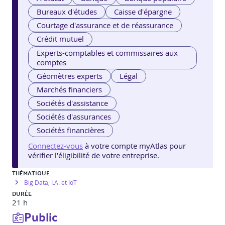
Bureaux d'études
Caisse d'épargne
Courtage d'assurance et de réassurance
Crédit mutuel
Experts-comptables et commissaires aux
comptes
Géomètres experts
Légal
Marchés financiers
Sociétés d'assistance
Sociétés d'assurances
Sociétés financières
Connectez-vous
à votre compte myAtlas pour
vérifier l'éligibilité de votre entreprise.
THÉMATIQUE
Big Data, I.A. et IoT
DURÉE
21 h
Public