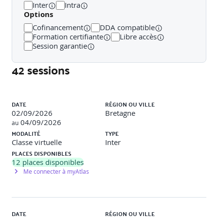
Inter
Intra
Organiser la récupération, le stockage et la gestion des
Options
données brutes
Cofinancement
DDA compatible
Formation certifiante
Libre accès
Les responsabilités de l’architecte
Session garantie
Risques et difficultés rencontrés dans les projets Big Data
42 sessions
Quizz
Liste des sessions
DATE
RÉGION OU VILLE
Étude de cas
02/09/2026
Bretagne
04/09/2026
au
MODALITÉ
TYPE
Analyse des risques et des difficultés autour d’un projet
Classe virtuelle
Inter
Big Data
PLACES DISPONIBLES
12
places disponibles
Propriété de la donnée, environnement juridique
Me connecter à myAtlas
du traitement, sécurité
Sécurité éthique et enjeux juridiques
DATE
RÉGION OU VILLE