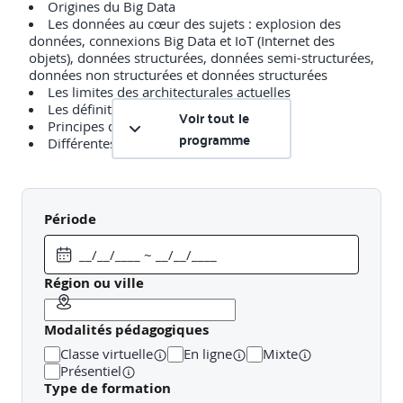
Origines du Big Data
Les données au cœur des sujets : explosion des
données, connexions Big Data et IoT (Internet des
objets), données structurées, données semi-structurées,
données non structurées et données structurées
Les limites des architecturales actuelles
Les définitions des systèmes Big Data
Voir tout le
Principes de fonctionnement
programme
Différentes offres de marché
Propriété des données, environnement de
Période
traitement légal et sécurité
Sécurité éthique et questions juridiques
Données personnelles
Région ou ville
Informations confidentielles, interdictions
Réglementation des Données Numériques par la CNIL
Modalités pédagogiques
Accords Nationaux
Classe virtuelle
En ligne
Mixte
Présentiel
Type de formation
Impact des choix technologiques liés à