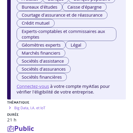
Bureaux d'études
Caisse d'épargne
Courtage d'assurance et de réassurance
Crédit mutuel
Experts-comptables et commissaires aux
comptes
Géomètres experts
Légal
Marchés financiers
Sociétés d'assistance
Sociétés d'assurances
Sociétés financières
Connectez-vous
à votre compte myAtlas pour
vérifier l'éligibilité de votre entreprise.
THÉMATIQUE
Big Data, I.A. et IoT
DURÉE
21 h
Public