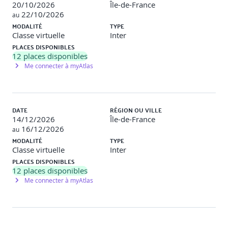
20/10/2026
Île-de-France
22/10/2026
au
MODALITÉ
TYPE
Architectures distribuées
Classe virtuelle
Inter
PLACES DISPONIBLES
Problématiques et objectifs
12
places disponibles
Des conjoncture cohérentes, disponibles et tolérantes
Me connecter à myAtlas
aux pannes ?
Les architectures lourdement parallèles
L'ouverture aux traitements complexes (datamining,
intention learning, etc.)
Paradigmes de calculs distribués
DATE
RÉGION OU VILLE
Les bases NoSQL et le calcul distribué
14/12/2026
Île-de-France
Qualité des données (Dataquality)
16/12/2026
au
Liens entre infrastructure et qualité des données
MODALITÉ
TYPE
Pas de qualité, pas d'analyse
Classe virtuelle
Inter
Les 4 V
PLACES DISPONIBLES
Bases à chaud et à froid
12
places disponibles
Les apports d'un outil de Dataquality
Me connecter à myAtlas
Pourquoi utiliser un ETL ?
Illustration via Talend Data Integration
Analyser les données en les fusionnant avec les
données internes
Le Master Data Management (MDM)