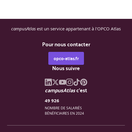
Préparation et visage du cluster Hadoop
campusAtlas
est un service appartenant à l'OPCO Atlas
Principes de fonctionnement de Hadoop Distributed
File System (HDFS)
Pour nous contacter
Principes de fonctionnement de MapReduce
Design « type » du cluster
opco-atlas.fr
Nous suivre
Installation d'une plateforme Hadoop
Type de déploiement
Installation d'Hadoop
campusAtlas
c'est
Installation de divers composants (Hive, Pig, HBase,
Flume…)
49 926
Différences parmi les distributions Cloudera,
NOMBRE DE SALARIÉS
Hortonworks et MapR
BÉNÉFICIAIRES EN 2024