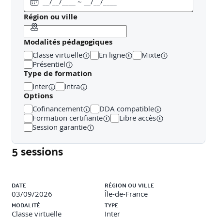
diagnostic et de proposition commerciale (issus des
pratiques recommandées par la branche).Focus sur les
Région ou ville
franchises, plafonds, et clauses spécifiques.Méthode :
Travaux en sous-salles sur cas clients anonymisés,
Modalités pédagogiques
restitution argumentée en plénière.
Classe virtuelle
En ligne
Mixte
Présentiel
Type de formation
Inter
Intra
Options
Cofinancement
DDA compatible
Formation certifiante
Libre accès
Session garantie
5 sessions
Liste des sessions
DATE
RÉGION OU VILLE
03/09/2026
Île-de-France
MODALITÉ
TYPE
Classe virtuelle
Inter