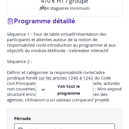
470 € HT / groupe
4
stagiaire
s
minimum
Programme détaillé
Séquence 1 : Tour de table virtuelPrésentation des
participants et attentes autour de la notion de
responsabilité civile.Introduction au programme et aux
objectifs du module.Méthode : Icebreaker interactif
Séquence 2 :
Définir et catégoriser la responsabilité civileCadre
juridique fondé sur les articles 1240 à 1242 du Code
civil.Principales exclusions : faute intentionnelle, activités
Voir tout le
non couvertes, limites territoriales.Méthode : Mini-exposé
programme
structuré enrichi d’exemples tirés du quotidien des
agences. Utilisation d’un tableau comparatif projeté.
Séquence 3 :Appliquer la RC dans les situations
d’agenceContenus développésPrésentation de cas
Période
contextualisés (dommage causé par un enfant, RC
professionnelle en tant que bailleur,...) Outils de