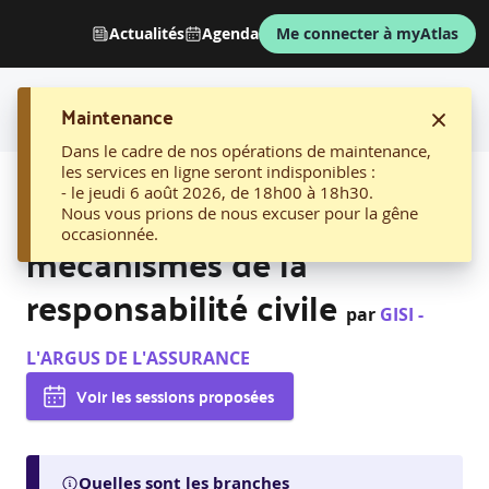
Actualités
Agenda
Me connecter à myAtlas
Maintenance
Dans le cadre de nos opérations de maintenance,
les services en ligne seront indisponibles :
AFFICHER LE FIL D'ARIANE
- le jeudi 6 août 2026, de 18h00 à 18h30.
03. Découvrir les
Nous vous prions de nous excuser pour la gêne
occasionnée.
mécanismes de la
responsabilité civile
par
GISI -
L'ARGUS DE L'ASSURANCE
Voir les sessions proposées
Quelles sont les branches