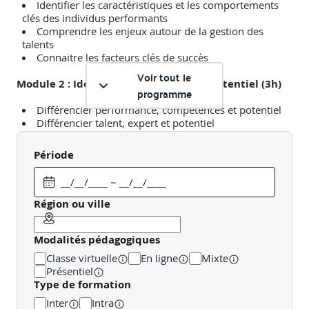
Identifier les caractéristiques et les comportements
clés des individus performants
Comprendre les enjeux autour de la gestion des
talents
Connaitre les facteurs clés de succès
Voir tout le
Module 2 : Identifier un talent ou un potentiel (3h)
programme
Différencier performance, compétences et potentiel
Différencier talent, expert et potentiel
Définir les critères d’appréciation et de détection du
potentiel
Période
Construire une grille de repérage des potentiels
Module 3 : Développer les talents et potentiels (3h)
Région ou ville
Comprendre le processus de gestion des carrières
Intégrer les talents dans le plan de développement et
Modalités pédagogiques
les plans de succession
Mettre en place les outils du développement des
Classe virtuelle
En ligne
Mixte
hauts potentiels
Présentiel
Type de formation
Module 4 : Attirer et retenir les talents (3h)
Inter
Intra