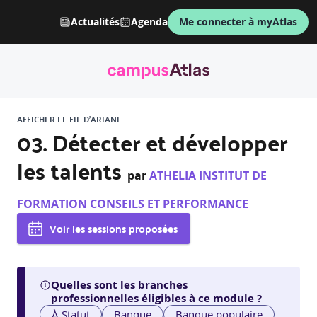
Actualités
Agenda
Me connecter à myAtlas
AFFICHER LE FIL D'ARIANE
03. Détecter et développer
les talents
par
ATHELIA INSTITUT DE
FORMATION CONSEILS ET PERFORMANCE
Voir les sessions proposées
Quelles sont les branches
professionnelles éligibles à ce module ?
À Statut
Banque
Banque populaire