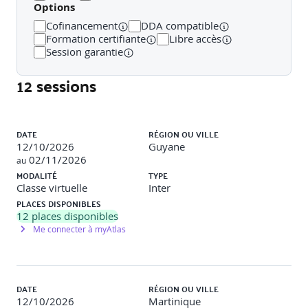
Options
Définir les leviers d’attractivité de l’entreprise
Identifier les attentes de la nouvelle génération
Cofinancement
DDA compatible
Prendre en compte les enjeux RSE
Formation certifiante
Libre accès
Mettre en œuvre des programmes d'intégration et de
Session garantie
fidélisation efficaces
12 sessions
Liste des sessions
DATE
RÉGION OU VILLE
12/10/2026
Guyane
02/11/2026
au
MODALITÉ
TYPE
Classe virtuelle
Inter
PLACES DISPONIBLES
12
places disponibles
Me connecter à myAtlas
DATE
RÉGION OU VILLE
12/10/2026
Martinique