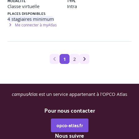
MODALITÉ
TYPE
Classe virtuelle
Intra
PLACES DISPONIBLES
4
stagiaires minimum
Me connecter à myAtlas
1
2
campusAtlas
est un service appartenant à l'OPCO Atlas
Pour nous contacter
opco-atlas.fr
Nous suivre