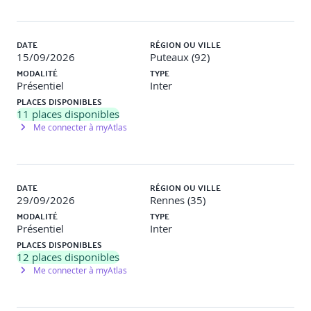
Travailler un argumentaire crédible et orienté valeur.
Préparer des supports simples (fiche produit, email type).
DATE
RÉGION OU VILLE
15/09/2026
Puteaux (92)
MODALITÉ
TYPE
Mises en situation : prise de contact et relance
Présentiel
Inter
commerciale
PLACES DISPONIBLES
11
places disponibles
Me connecter à myAtlas
Simulations d’appels, relances email, prise de rendez-
vous.
Jeux de rôles et débriefing collectif.
DATE
RÉGION OU VILLE
29/09/2026
Rennes (35)
MODALITÉ
TYPE
Présentiel
Inter
Suivi et pilotage de la relance
PLACES DISPONIBLES
12
places disponibles
Me connecter à myAtlas