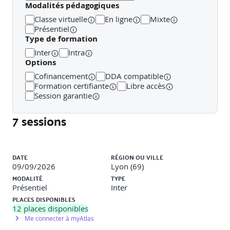
Modalités pédagogiques
Recréer du lien avec pertinence et tac.
Classe virtuelle
En ligne
Mixte
Présentiel
Type de formation
Élaborer un plan d’action structuré
Inter
Intra
Options
Cofinancement
DDA compatible
Fixer des objectifs clairs de réactivation
Formation certifiante
Libre accès
Session garantie
Choisir les canaux appropriés (appel, email, courrier…).
7 sessions
Définir un calendrier réaliste
Liste des sessions
DATE
RÉGION OU VILLE
Construire une proposition commerciale adaptée
09/09/2026
Lyon (69)
MODALITÉ
TYPE
Présentiel
Inter
PLACES DISPONIBLES
Élaborer une offre ciblée : nouveautés, ajustements,
12
places disponibles
bénéfices client.
Me connecter à myAtlas