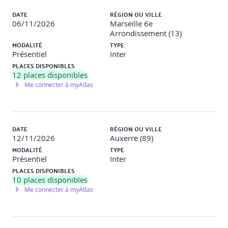
Structurer son tableau de suivi.
DATE
RÉGION OU VILLE
06/11/2026
Marseille 6e
Suivre les résultats, relancer au bon moment
Arrondissement (13)
Intégrer cette démarche dans le plan d’action de l’agence.
MODALITÉ
TYPE
Présentiel
Inter
PLACES DISPONIBLES
12
places disponibles
Me connecter à myAtlas
DATE
RÉGION OU VILLE
12/11/2026
Auxerre (89)
MODALITÉ
TYPE
Présentiel
Inter
PLACES DISPONIBLES
10
places disponibles
Me connecter à myAtlas