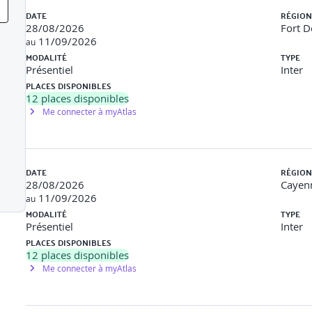
e et la créativité
tion (influence positive sur le groupe, méthodes...)
DATE
RÉGION
t de lâcher prise
28/08/2026
Fort D
storming, Chapeaux - De Bono, Méthode inversée...)
11/09/2026
au
MODALITÉ
TYPE
Présentiel
Inter
PLACES DISPONIBLES
12
places disponibles
collectifs
Me connecter à myAtlas
sa philosophie, la méthode en 5 phases- Phase 1 (Empathie) : Savo
 recueillies pour définir le problème réel à résoudre- Phase 3 (Idé
rsions rapides et économiques de vos idées pour explorer des soluti
DATE
RÉGION
rer les solutions.
28/08/2026
Cayen
11/09/2026
if
au
MODALITÉ
TYPE
on potentiel créatif et ses limites.Identifier les principaux outils 
Présentiel
Inter
l’IA pour renforcer un atelier de créativité.Plan d’action individu
PLACES DISPONIBLES
12
places disponibles
Me connecter à myAtlas