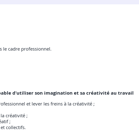
s le cadre professionnel.
pable d’utiliser son imagination et sa créativité au travail
essionnel et lever les freins à la créativité ;
a créativité ;
atif ;
t collectifs.