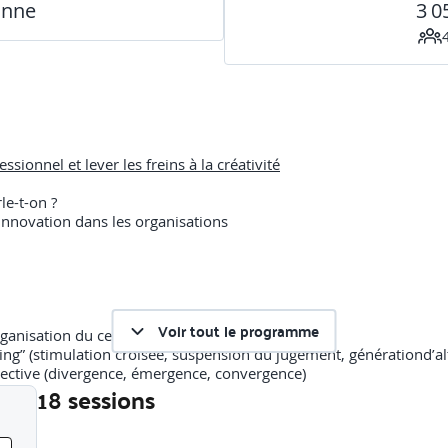
onne
3 0
sionnel et lever les freins à la créativité
le-t-on ?
innovation dans les organisations
Voir tout le programme
rganisation du cerveau
ing” (stimulation croisée, suspension du jugement, générationd’alt
llective (divergence, émergence, convergence)
18 sessions
créativité
Liste des sessions