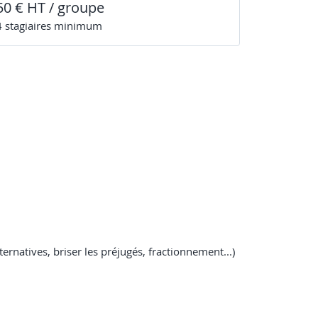
50 € HT / groupe
4
stagiaire
s
minimum
ernatives, briser les préjugés, fractionnement...)