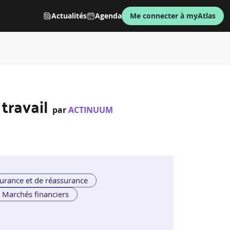
Actualités
Agenda
Me connecter à myAtlas
travail
par
ACTINUUM
urance et de réassurance
Marchés financiers