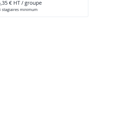
5,35 € HT / groupe
4
stagiaire
s
minimum