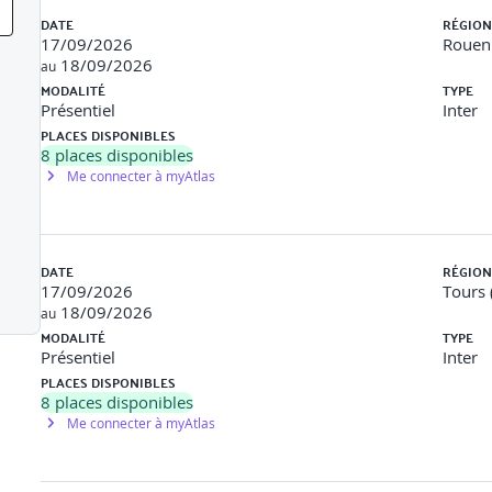
DATE
RÉGION
17/09/2026
Rouen 
18/09/2026
au
MODALITÉ
TYPE
de méditation pour stimuler la pensée créative
Présentiel
Inter
PLACES DISPONIBLES
ons innovantes
8
places disponibles
Me connecter à myAtlas
oposer un nouvel usage, Eliminer, Réorganiser
DATE
RÉGION
17/09/2026
Tours 
rainstorming
18/09/2026
instorming
au
MODALITÉ
TYPE
tion, Idéation, Prototypage, Test
Présentiel
Inter
PLACES DISPONIBLES
n problème concret
8
places disponibles
Me connecter à myAtlas