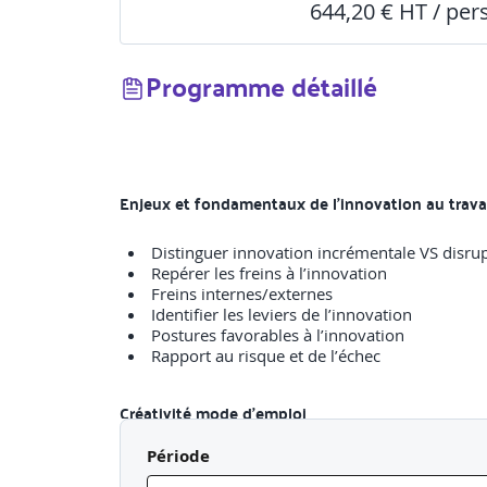
644,20 € HT / pe
Programme détaillé
Enjeux et fondamentaux de l’innovation au trava
Distinguer innovation incrémentale VS disrup
Repérer les freins à l’innovation
Freins internes/externes
Identifier les leviers de l’innovation
Postures favorables à l’innovation
Rapport au risque et de l’échec
Créativité mode d’emploi
Période
Auto-évaluer sa créativité
Identifier les conditions de réussite