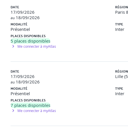
DATE
RÉGION
17/09/2026
Paris 
18/09/2026
au
MODALITÉ
TYPE
éflexion et de production
Présentiel
Inter
PLACES DISPONIBLES
er des idées créatives
5
places disponibles
Me connecter à myAtlas
DATE
RÉGION
17/09/2026
Lille (
18/09/2026
au
MODALITÉ
TYPE
Présentiel
Inter
ques
PLACES DISPONIBLES
7
places disponibles
ves collectives
Me connecter à myAtlas