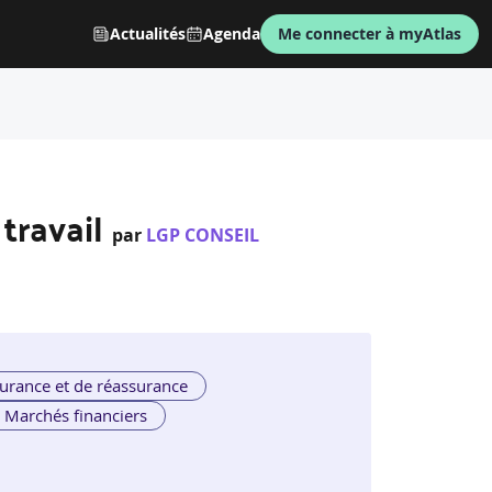
Actualités
Agenda
Me connecter à myAtlas
travail
par
LGP CONSEIL
urance et de réassurance
Marchés financiers