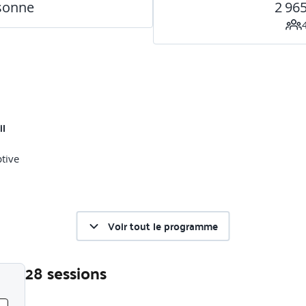
rsonne
2 96
il
tive
Voir tout le programme
28 sessions
Liste des sessions