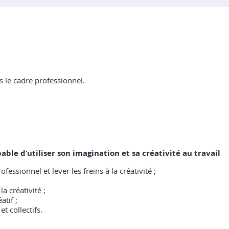
s le cadre professionnel.
pable d’utiliser son imagination et sa créativité au travail
essionnel et lever les freins à la créativité ;
a créativité ;
atif ;
t collectifs.