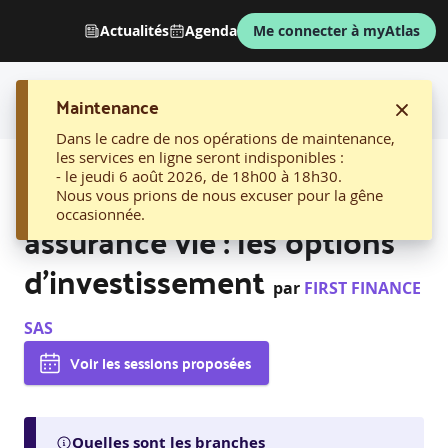
Actualités
Agenda
Me connecter à myAtlas
Maintenance
Dans le cadre de nos opérations de maintenance,
les services en ligne seront indisponibles :
AFFICHER LE FIL D'ARIANE
- le jeudi 6 août 2026, de 18h00 à 18h30.
03. Devenir expert en
Nous vous prions de nous excuser pour la gêne
occasionnée.
assurance vie : les options
d’investissement
par
FIRST FINANCE
SAS
Voir les sessions proposées
Quelles sont les branches