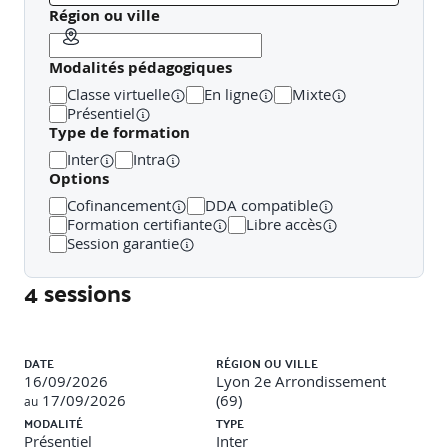
- Allocation d’actifs adaptée.
Région ou ville
4. Conseil, fiscalité et accompagnement du client.
Modalités pédagogiques
- Fiscalité des rachats, prélèvements sociaux et
Classe virtuelle
En ligne
Mixte
exonérations.
Présentiel
Type de formation
- Des solutions adaptées au profil du client (seniors,
Inter
Intra
jeunes actifs, TNS, familles).
Options
- Argumentaire client et pédagogie de l’investissement .
Cofinancement
DDA compatible
Formation certifiante
Libre accès
5.Atelier autour de la défense d’une allocation
Session garantie
d’actifs en assurance vie
4 sessions
Liste des sessions
DATE
RÉGION OU VILLE
16/09/2026
Lyon 2e Arrondissement
17/09/2026
(69)
au
MODALITÉ
TYPE
Présentiel
Inter