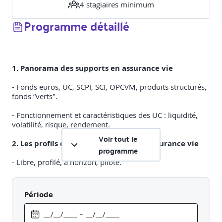
4
stagiaire
s
minimum
Programme détaillé
1. Panorama des supports en assurance vie
- Fonds euros, UC, SCPI, SCI, OPCVM, produits structurés,
fonds “verts".
- Fonctionnement et caractéristiques des UC : liquidité,
volatilité, risque, rendement.
Voir tout le
2. Les profils de gestion proposés en assurance vie
programme
- Libre, profilé, à horizon, piloté.
3. Stratégies de diversification et arbitrages
Période
- Objectifs patrimoniaux : protection, retraite,
transmission, revenus complémentaires, diversification.