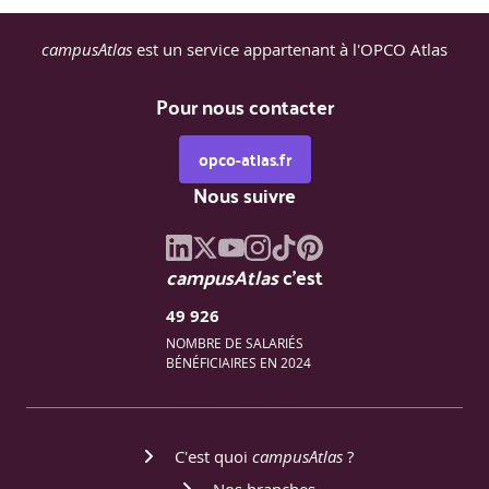
- Vidéos explicatives animées (3 à 5 min chacune) pour
campusAtlas
est un service appartenant à l'OPCO Atlas
illustrer les notions juridiques complexes.
- Activités d’entraînement après chaque capsule : QCM,
glisser-déposer, vrai/faux, associations de concepts,
Pour nous contacter
cartes à gratter, texte à trou, ….
- Fiches synthétiques transmises pour consolider les
opco-atlas.fr
acquis et servir de support à la pratique.
- Mises en situation gamifiées pour tester l’application des
Nous suivre
règles : choix multiples avec retours argumentés.
campusAtlas
c'est
49 926
NOMBRE DE SALARIÉS
BÉNÉFICIAIRES EN 2024
C'est quoi
campusAtlas
?