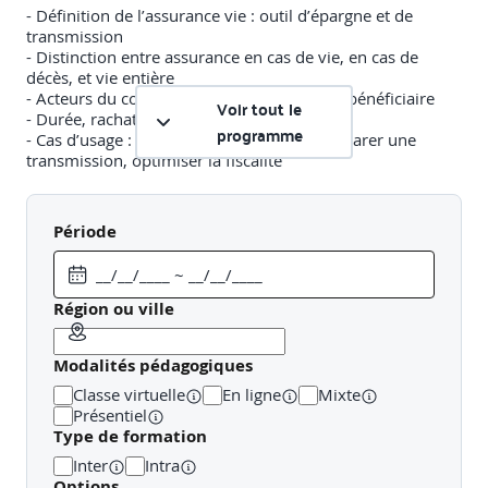
- Définition de l’assurance vie : outil d’épargne et de
transmission
- Distinction entre assurance en cas de vie, en cas de
décès, et vie entière
- Acteurs du contrat : souscripteur, assuré, bénéficiaire
Voir tout le
- Durée, rachat, avance, clause bénéficiaire
programme
- Cas d’usage : constituer une épargne, préparer une
transmission, optimiser la fiscalité
Capsule 2 : Fiscalité de l’assurance vie et transmission
- Règles fiscales en cas de rachat : après 8 ans,
Période
exonérations,
prélèvements sociaux
- Imposition des capitaux décès : seuils d’exonération,
taxation selon les dates de versement (avant/après 70
Région ou ville
ans)
- Fiscalité applicable aux bénéficiaires
Modalités pédagogiques
- Précautions dans la rédaction de la clause bénéficiaire
- Optimisation de la transmission grâce à l’assurance vie
Classe virtuelle
En ligne
Mixte
Présentiel
Capsule 3 : Successions et assurances
Type de formation
Inter
Intra
- Notions essentielles du droit des successions
Options