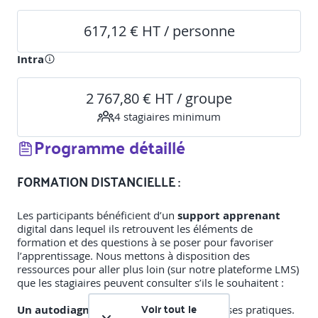
617,12 € HT / personne
Intra
2 767,80 € HT / groupe
4
stagiaire
s
minimum
Programme détaillé
FORMATION DISTANCIELLE :
Les participants bénéficient d’un
support apprenant
digital dans lequel ils retrouvent les éléments de
formation et des questions à se poser pour favoriser
l’apprentissage. Nous mettons à disposition des
ressources pour aller plus loin (sur notre plateforme LMS)
que les stagiaires peuvent consulter s’ils le souhaitent :
Voir tout le
Un autodiagnostic
pour faire le point sur ses pratiques.