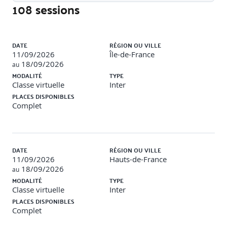
Bien se comprendre pour mieux interagir
108 sessions
Se positionner en facilitateur du groupe
L’écoute et le questionnement
La régulation, la stimulation, le soutien
Liste des sessions
DATE
RÉGION OU VILLE
Expérimentation de techniques de communication
11/09/2026
Île-de-France
18/09/2026
au
4. Une structure et des méthodes d’animation
MODALITÉ
TYPE
dynamisantes
Classe virtuelle
Inter
PLACES DISPONIBLES
Complet
Structurer les séquences de formation
L’objectif pédagogique et les compétences visées
Les 3 temps d’une séquence pédagogique
Varier les techniques d’animation
Les techniques et outils en présentiel
DATE
RÉGION OU VILLE
Les différences et similitudes entre présentiel et
11/09/2026
Hauts-de-France
distanciel
18/09/2026
au
MODALITÉ
TYPE
Expérimentation de techniques d’animation
Classe virtuelle
Inter
PLACES DISPONIBLES
Complet
5. Une conclusion qui ouvre les perspectives