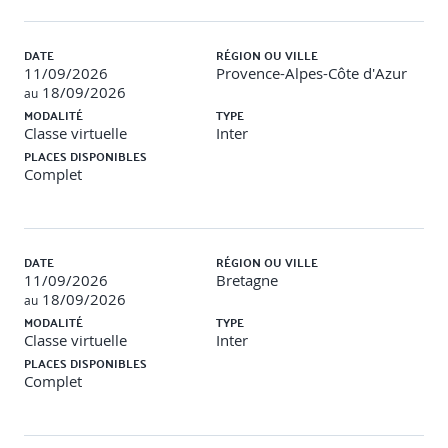
Collecter les retours
Les messages clés, l’atteinte des objectifs
DATE
RÉGION OU VILLE
L’évaluation de la formation
11/09/2026
Provence-Alpes-Côte d'Azur
Engager sur l’après, donner des marques de
18/09/2026
reconnaissance
au
Le plan d’action de mise en application
MODALITÉ
TYPE
Les marques de reconnaissance
Classe virtuelle
Inter
PLACES DISPONIBLES
Expérimentation des techniques, mises en situation
Complet
DATE
RÉGION OU VILLE
11/09/2026
Bretagne
18/09/2026
au
MODALITÉ
TYPE
Classe virtuelle
Inter
PLACES DISPONIBLES
Complet