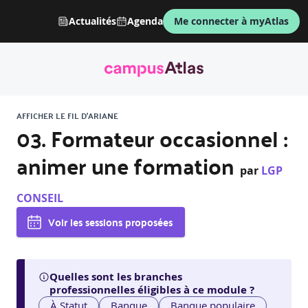
Actualités
Agenda
Me connecter à myAtlas
AFFICHER LE FIL D'ARIANE
03. Formateur occasionnel :
animer une formation
par
LGP
CONSEIL
Voir les sessions proposées
Quelles sont les branches
professionnelles éligibles à ce module ?
À Statut
Banque
Banque populaire