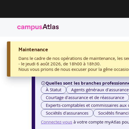
ACCUEIL
Maintenance
03. LA FRESQUE DU NUMÉRIQUE PAR EDUGROUPE
03. La Fresque du numé
Dans le cadre de nos opérations de maintenance, les ser
- le jeudi 6 août 2026, de 18h00 à 18h30.
Nous vous prions de nous excuser pour la gêne occasio
Quelles sont les branches professionne
À Statut
Agents généraux d'assurance
Courtage d'assurance et de réassurance
Experts-comptables et commissaires aux
Sociétés d'assurances
Sociétés financ
Connectez-vous
à votre compte myAtlas pour v