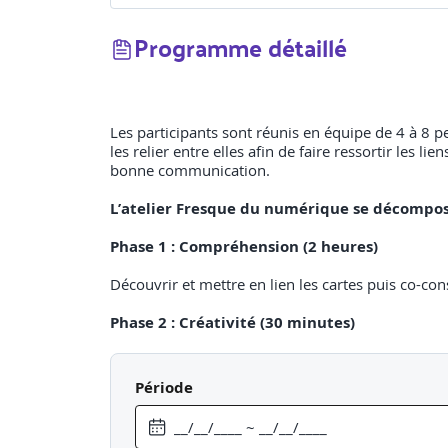
Programme détaillé
Les participants sont réunis en équipe de 4 à 8 
les relier entre elles afin de faire ressortir les 
bonne communication.
L’atelier Fresque du numérique se décompos
Phase 1 : Compréhension (2 heures)
Découvrir et mettre en lien les cartes puis co-cons
Phase 2 : Créativité (30 minutes)
En équipe, déterminer le message clé de sa fresque
Période
Phase 3 : Restitution (30 minutes)
Partager son message clé et ce que l’on a appris