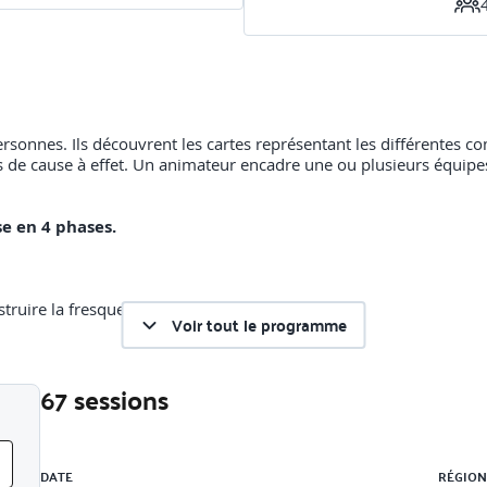
personnes. Ils découvrent les cartes représentant les différentes
liens de cause à effet. Un animateur encadre une ou plusieurs équipes
e en 4 phases.
truire la fresque.
Voir tout le programme
67 sessions
 et lui trouver un titre
Liste des sessions
DATE
RÉGION