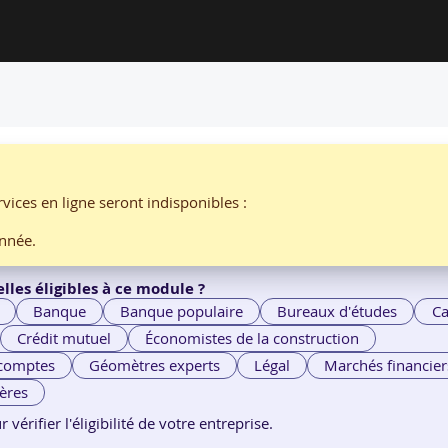
rique
vices en ligne seront indisponibles :
par
EDUGROUPE
nnée.
lles éligibles à ce module ?
Banque
Banque populaire
Bureaux d'études
Ca
Crédit mutuel
Économistes de la construction
 comptes
Géomètres experts
Légal
Marchés financier
ières
érifier l'éligibilité de votre entreprise.