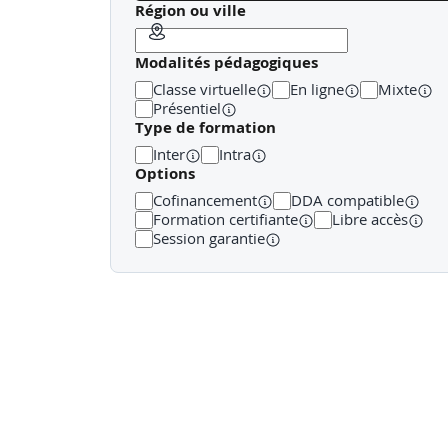
Région ou ville
L’ancrer grâce à un exposé synthétique.
Modalités pédagogiques
Phase 4 : Action (60 minutes)
Classe virtuelle
En ligne
Mixte
Echanger et se concerter sur les actions les plus 
Présentiel
Type de formation
Inter
Intra
Options
Cofinancement
DDA compatible
Formation certifiante
Libre accès
Session garantie