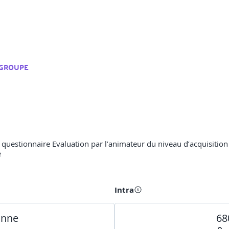
GROUPE
un questionnaire Evaluation par l’animateur du niveau d’acquisiti
e
Intra
onne
68