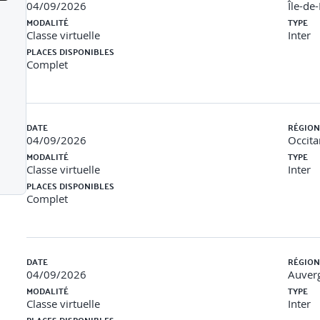
04/09/2026
Île-de
MODALITÉ
TYPE
Classe virtuelle
Inter
PLACES DISPONIBLES
Complet
pertinentes à mettre en place.
DATE
RÉGION
04/09/2026
Occita
MODALITÉ
TYPE
Classe virtuelle
Inter
PLACES DISPONIBLES
Complet
DATE
RÉGION
04/09/2026
Auver
MODALITÉ
TYPE
Classe virtuelle
Inter