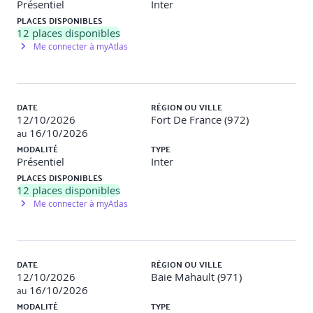
Présentiel
Inter
Descriptif
: Création d’un projet Java, Récupération de
PLACES DISPONIBLES
HelloWorld.java. Visualisation des propriétés du projet,
12
places disponibles
répertoire de compilation, Version JDK. Exécution, exécution
Me connecter à myAtlas
en mode DEBUG, breakpoint
Java, les fondamentaux
DATE
RÉGION OU VILLE
12/10/2026
Fort De France (972)
Types primitifs, variables, opérateurs
16/10/2026
au
MODALITÉ
TYPE
Branchements conditionnels, switches, boucles
Présentiel
Inter
Conversions de types, tableaux
PLACES DISPONIBLES
12
places disponibles
Déduction du type des variables locales avec var
Me connecter à myAtlas
Travaux pratiques
DATE
RÉGION OU VILLE
Objectifs :
Prendre en main les bases de la syntaxe et en
12/10/2026
Baie Mahault (971)
particulier les instructions de contrôle
16/10/2026
au
MODALITÉ
TYPE
Descriptif
: Création de programmes simples avec mise en