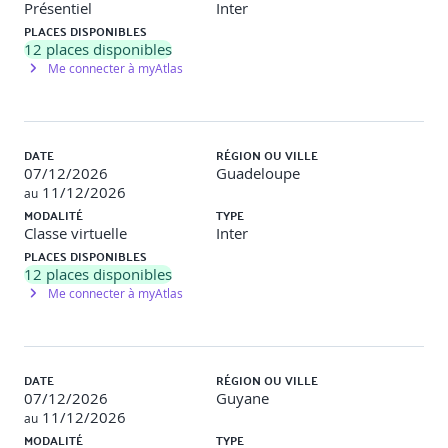
Présentiel
Inter
œuvre de variables de différents types, Calculs avec
PLACES DISPONIBLES
opérateurs, branchements conditionnels et boucles.
12
places disponibles
Me connecter à myAtlas
Jour 2
Classes, objets, relations entre objets
DATE
RÉGION OU VILLE
07/12/2026
Guadeloupe
11/12/2026
au
Packages, classes, objets, constructeurs, méthodes,
MODALITÉ
TYPE
spécificateurs d’accès
Classe virtuelle
Inter
PLACES DISPONIBLES
Cycle de vie d'un objet en mémoire, instanciation d’objet
12
places disponibles
avec new
Me connecter à myAtlas
Comprendre le mot clé static
Surcharge de méthodes
DATE
RÉGION OU VILLE
Les énumérations
07/12/2026
Guyane
11/12/2026
au
Relations de composition, associations, héritage
MODALITÉ
TYPE