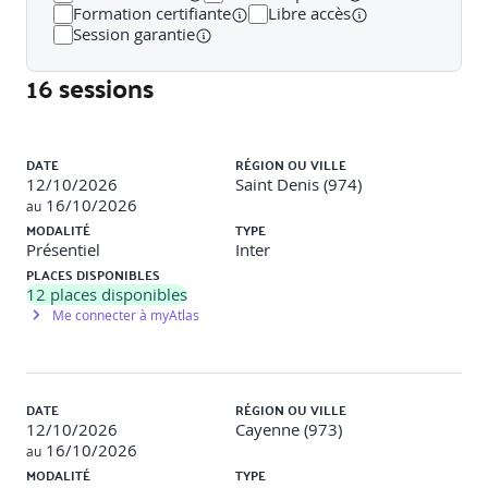
Formation certifiante
Libre accès
Session garantie
Les apports d’un IDE : Compilation automatique,
refactoring, automatisation de tâches
16 sessions
Les IDEs Java les plus répandus : Eclipse, IntelliJ
Liste des sessions
Prise en main InteliJ IDEA : Plugins Java, Types de projet
DATE
RÉGION OU VILLE
Java, Projet et Modules
12/10/2026
Saint Denis (974)
16/10/2026
au
Organisation des sources et des classes, Les modes de
MODALITÉ
TYPE
compilation
Présentiel
Inter
Exécuter une application, Configuration des exécutions
PLACES DISPONIBLES
12
places disponibles
Debugging, Point d’arrêt, inspection
Me connecter à myAtlas
Travaux pratiques
DATE
RÉGION OU VILLE
Objectifs
: Savoir installer et se retrouver dans Intellij
12/10/2026
Cayenne (973)
IDEA
Comprendre les spécificités d’un projet Java
Savoir
16/10/2026
au
débugger un programme Java
MODALITÉ
TYPE