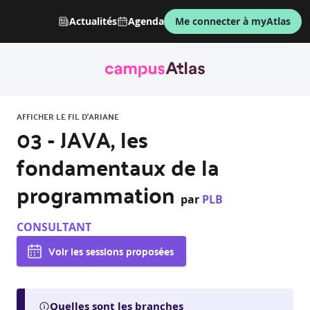
Actualités
Agenda
Me connecter à myAtlas
AFFICHER LE FIL D'ARIANE
03 - JAVA, les
fondamentaux de la
programmation
par
PLB
CONSULTANT
Voir les sessions proposées
Quelles sont les branches