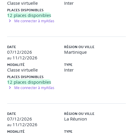
Classe virtuelle
Inter
Polymorphisme, classes abstraites, interfaces,
PLACES DISPONIBLES
conversions entre objets
12
places disponibles
Me connecter à myAtlas
La classe Object et ses méthodes
Les classes enveloppes
DATE
RÉGION OU VILLE
Travaux pratiques
07/12/2026
Martinique
11/12/2026
au
Objectifs
: Comprendre la POO dans Java. (Instanciation,
MODALITÉ
TYPE
Relations, Héritage, Interfaces)
Classe virtuelle
Inter
PLACES DISPONIBLES
Descriptif
: Création d’une application avec classes en
12
places disponibles
relation d’association, de composition, d’héritage, Mise en
Me connecter à myAtlas
œuvre du polymorphisme.
Les exceptions
DATE
RÉGION OU VILLE
07/12/2026
La Réunion
Hiérarchie des classes d’exceptions
11/12/2026
au
MODALITÉ
TYPE