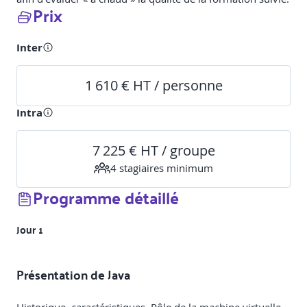
Prix
Inter
1 610 € HT / personne
Intra
7 225 € HT / groupe
4
stagiaire
s
minimum
Programme détaillé
Jour 1
Présentation de Java
Historique, caractéristiques, Rôle de la machine virtuelle