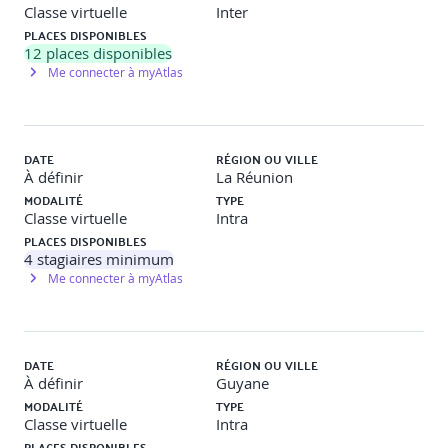
Exceptions contrôlées et non contrôlées
Classe virtuelle
Inter
PLACES DISPONIBLES
Mécanisme try-catch, rôle de finally, try-with-ressources
12
places disponibles
Me connecter à myAtlas
Propagation d’exceptions, récupération de Stack Trace
Travaux pratiques
DATE
RÉGION OU VILLE
Objectifs
: Distinguer exception contrôlée et non-contrôlée.
À définir
La Réunion
Construction syntaxique de la gestion des exceptions.
MODALITÉ
TYPE
Classe virtuelle
Intra
Descriptif
: Mise en place d’une gestion d’exceptions avec
PLACES DISPONIBLES
try-catch-finally dans une application. Utilisation du try-
4
stagiaires minimum
with-resources. Propagation d’exceptions contrôlées et non-
Me connecter à myAtlas
contrôlées.
Jour 3
DATE
RÉGION OU VILLE
À définir
Guyane
Déploiement d’applications
MODALITÉ
TYPE
Classe virtuelle
Intra
PLACES DISPONIBLES