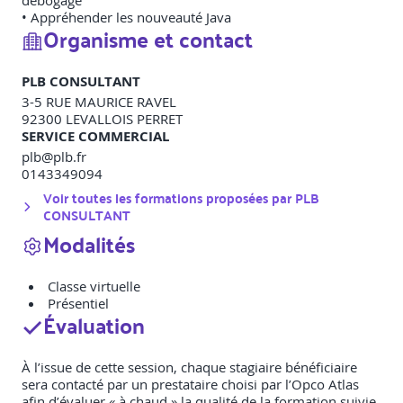
débogage
• Appréhender les nouveauté Java
Organisme et contact
PLB CONSULTANT
3-5 RUE MAURICE RAVEL
92300
LEVALLOIS PERRET
SERVICE COMMERCIAL
plb@plb.fr
0143349094
Voir toutes les formations proposées par
PLB
CONSULTANT
Modalités
Classe virtuelle
Présentiel
Évaluation
À l’issue de cette session, chaque stagiaire bénéficiaire
sera contacté par un prestataire choisi par l’Opco Atlas
afin d’évaluer « à chaud » la qualité de la formation suivie.