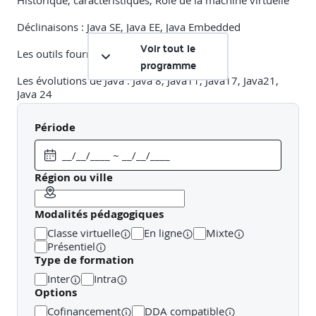
Déclinaisons : Java SE, Java EE, Java Embedded
Voir tout le
Les outils fournis par le JDK
programme
Les évolutions de Java : Java 8, Java11, Java17, Java21,
Java 24
Importance des LTS (Long Term Support)
Période
Licence Oracle et alternative avec OpenJDK
Région ou ville
Travaux pratiques
Modalités pédagogiques
Objectif
: Savoir installer le JDK, être capable de compiler et
d’exécuter une application Java
Classe virtuelle
En ligne
Mixte
Présentiel
Descriptif
: Installation du JDK. Récupération de
Type de formation
HelloWorld.java. Commandes de compilation
Inter
Intra
Options
Outils de développement
Cofinancement
DDA compatible