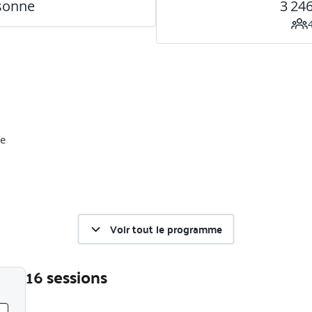
rsonne
3 24
ue
Voir tout le programme
16 sessions
Liste des sessions