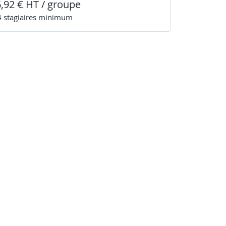
6,92 € HT / groupe
4
stagiaire
s
minimum