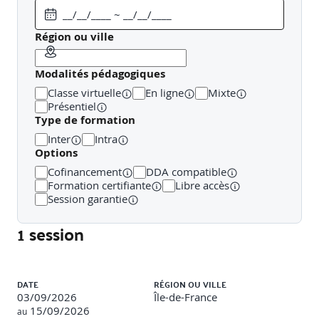
Région ou ville
Synthèse des points clefs de la journée
Modalités pédagogiques
Classe virtuelle
En ligne
Mixte
JOUR 2
Présentiel
Type de formation
Inter
Intra
Options
Quizz collectif des points clefs vus en J1
Cofinancement
DDA compatible
Formation certifiante
Libre accès
Session garantie
C : Applications pratiques sur la rédaction du
rapport et du Plan de Prévention des Risques
1 session
Liste des sessions
DATE
RÉGION OU VILLE
03/09/2026
Île-de-France
Rédaction du rapport par binômes et du Plan de
15/09/2026
au
Prévention des Risques.