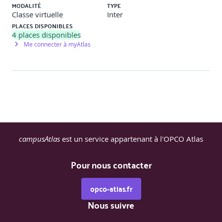
MODALITÉ
TYPE
Classe virtuelle
Inter
Présentation croisée des résultats et corrections.
PLACES DISPONIBLES
4
places disponibles
Me connecter à myAtlas
campusAtlas
est un service appartenant à l'OPCO Atlas
Pour nous contacter
opco-atlas.fr
Nous suivre