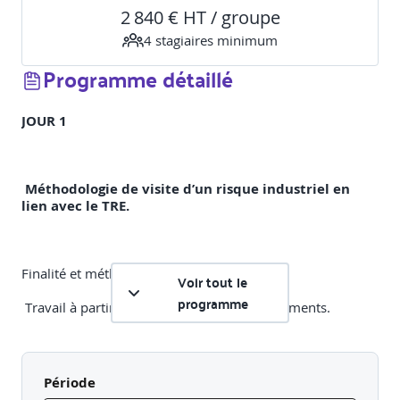
2 840 € HT / groupe
4
stagiaire
s
minimum
Programme détaillé
JOUR 1
Méthodologie de visite d’un risque industriel en
lien avec le TRE.
Finalité et méthodologie.
Voir tout le
programme
Travail à partir d’un plan de masse des bâtiments.
Visite virtuelle d’un risque industriel (diaporama) :
Période
travail à partir d’un plan de masse des bâtiments