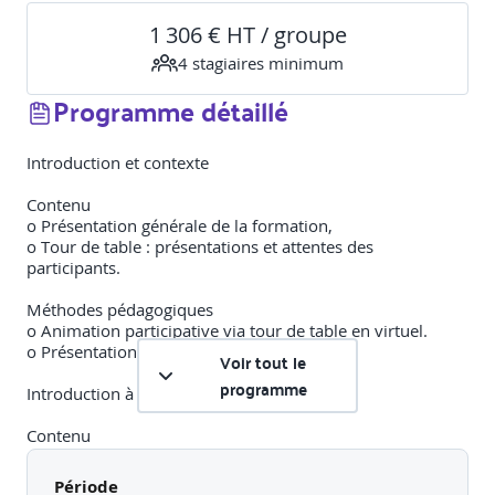
1 306 € HT / groupe
4
stagiaire
s
minimum
Programme détaillé
Introduction et contexte
Contenu
o Présentation générale de la formation,
o Tour de table : présentations et attentes des
participants.
Méthodes pédagogiques
o Animation participative via tour de table en virtuel.
o Présentation orale interactive.
Voir tout le
programme
Introduction à la LCBFT
Contenu
o Définition et enjeux de la LCBFT,
o Risques associés au blanchiment de capitaux et au
Période