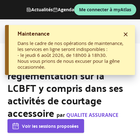
Actualités
Agenda
Me connecter à myAtlas
Maintenance
Dans le cadre de nos opérations de maintenance,
les services en ligne seront indisponibles :
AFFICHER LE FIL D'ARIANE
- le jeudi 6 août 2026, de 18h00 à 18h30.
03. Maîtriser la
Nous vous prions de nous excuser pour la gêne
occasionnée.
réglementation sur la
LCBFT y compris dans ses
activités de courtage
accessoire
par
QUALITE ASSURANCE
Voir les sessions proposées