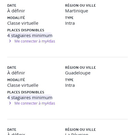
pratiques managériales pour maintenir le lien en
DATE
RÉGION OU VILLE
contexte hybride, métaphore des 7 nains en mode
À définir
Martinique
hybride.
MODALITÉ
TYPE
Classe virtuelle
Intra
PLACES DISPONIBLES
4
stagiaires minimum
Me connecter à myAtlas
DATE
RÉGION OU VILLE
À définir
Guadeloupe
MODALITÉ
TYPE
Classe virtuelle
Intra
PLACES DISPONIBLES
4
stagiaires minimum
Me connecter à myAtlas
DATE
RÉGION OU VILLE
À définir
La Réunion