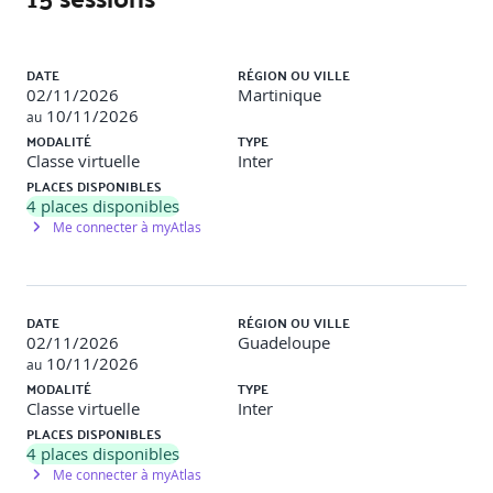
contexte hybride.
CLASSE VIRTUELLE 3 – 3h30
Liste des sessions
DATE
RÉGION OU VILLE
Motiver et favoriser l'engagement de son équipe
02/11/2026
Martinique
en contexte hybride ||
Apports clés
: 5 piliers de la
10/11/2026
au
confiance, protocoles de délégation et bonnes pratiques
MODALITÉ
TYPE
pour déléguer à distance.
Classe virtuelle
Inter
Évaluer les impacts individuels et détecter les
PLACES DISPONIBLES
signaux faibles ||
Apports clés
: Identification des
4
places disponibles
besoins spécifiques, signaux faibles, risques
Me connecter à myAtlas
psychosociaux, signes de désengagement, bonnes
pratiques managériales (jalons, points réguliers,
échanges informels).
CLASSE VIRTUELLE 4 – 3h30
DATE
RÉGION OU VILLE
02/11/2026
Guadeloupe
Préserver la dynamique collective et le
10/11/2026
au
sentiment d’appartenance en contexte hybride ||
MODALITÉ
TYPE
Apports clés
: Bonnes pratiques managériales pour
Classe virtuelle
Inter
préserver le lien en mode hybride, préparation et
PLACES DISPONIBLES
animation de réunions à distance, métaphore des 7
4
places disponibles
nains en mode hybride.
Me connecter à myAtlas