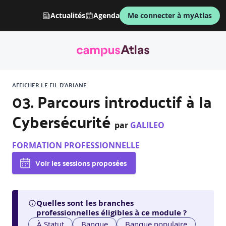
Actualités
Agenda
Me connecter à myAtlas
AFFICHER LE FIL D'ARIANE
03. Parcours introductif à la
Cybersécurité
par
GALILEO
FORMATION PROFESSIONNELLE
Voir les sessions proposées
Quelles sont les branches
professionnelles éligibles à ce module ?
À Statut
Banque
Banque populaire