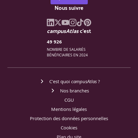
Cycle de vie d’un incident
Nous suivre
NIST 800-61
ISO 27035
campusAtlas
c'est
Playbooks
49 926
NOMBRE DE SALARIÉS
Cas CHU de Rouen
BÉNÉFICIAIRES EN 2024
Simulation de cellule de crise
Demi-journée 7 - Architecture sécurisée
C'est quoi
campusAtlas
?
Défense en profondeur
Nos branches
Zero Trust
CGU
Segmentation
Mentions légales
Protection des données personnelles
Bastion
Cookies
DMZ
Plan du site