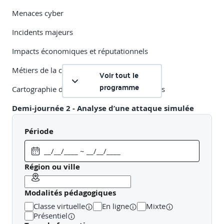
Menaces cyber
Incidents majeurs
Impacts économiques et réputationnels
Métiers de la cybersécurité
Voir tout le
programme
Cartographie des compétences transférables
Demi-journée 2 - Analyse d’une attaque simulée
Scénario d’attaque réaliste :
Période
Phishing
Malware
Exfiltration
Région ou ville
Analyse de journaux
Modalités pédagogiques
Chronologie d’incident
Classe virtuelle
En ligne
Mixte
Présentiel
Signaux faibles et actions immédiates