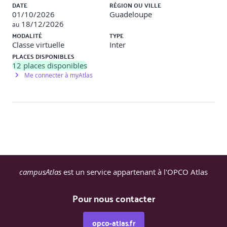
Obligations de notification
DATE
RÉGION OU VILLE
01/10/2026
Guadeloupe
Cas British Airways
18/12/2026
au
MODALITÉ
TYPE
Diagnostic réglementaire simplifié
Classe virtuelle
Inter
PLACES DISPONIBLES
Demi-journée 5 - Gestion des risques
12
places disponibles
Me connecter à myAtlas
Actifs critiques
Menaces
Vulnérabilités
Matrice de risques
EBIOS RM
campusAtlas
est un service appartenant à l'OPCO Atlas
Cas hôpital de Villefranche
Priorisation des contre-mesures
Pour nous contacter
Demi-journée 6 - Gestion des incidents
opco-atlas.fr