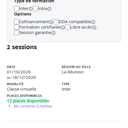
Type de formation
Inter
Intra
Demi-journée 3 - Référentiels de cybersécurité
Options
ISO 27001
Cofinancement
DDA compatible
Formation certifiante
Libre accès
ISO 27005
Session garantie
NIST CSF
2 sessions
EBIOS RM
Liste des sessions
Cas Norsk Hydro
DATE
RÉGION OU VILLE
01/10/2026
La Réunion
Mini-audit ISO 27001
18/12/2026
au
MODALITÉ
TYPE
Demi-journée 4 - Cadre réglementaire
Classe virtuelle
Inter
PLACES DISPONIBLES
RGPD
12
places disponibles
Me connecter à myAtlas
NIS2
LPM