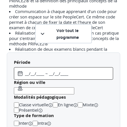
PRINCE2® et la définition des principaux concepts de la
méthode
Communication à chaque apprenant d’un code pour
créer son espace sur le site PeopleCert. Ce même code
permet à chacun de fixer la date et l’heure de son
examen de certification sur le site de PeopleCert
Voir tout le
Réalisation de plusieurs exercices sur un cas pratique
programme
pour s’entrainer à appliquer les différents concepts de la
méthode PRINCE2®
Réalisation de deux examens blancs pendant la
formation
Mise en place de binômes « post-formation » dans
Période
une logique de « Sparring Partner » pour inciter les
apprenants à travailler ensemble pour préparer et
s’entraîner à l’examen de certification
Prise en compte de l’accessibilité (plateforme de
Région ou ville
formation, supports pédagogiques)
Modalités pédagogiques
Classe virtuelle
En ligne
Mixte
PROGRAMME DÉTAILLÉ
Présentiel
Type de formation
AVANT (DISPONIBLE SUR NOTRE PLATEFORME LMS DE
Inter
Intra
FORMATION)