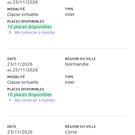
25/11/2026
au
Ecosystème du projet, Ecosystème organisationnel
MODALITÉ
TYPE
Culture du projet, COllaboration, Co-création
Classe virtuelle
Inter
Partie prenante, Leadership, Management, Gestion
PLACES DISPONIBLES
des changements
10
places disponibles
3. PARTAGER LES PRATIQUES PRINCE2® ET S’ASSURER
Me connecter à myAtlas
DE LEUR APPROPRIATION
Cas d'affaire
Organisation
DATE
RÉGION OU VILLE
Qualité
23/11/2026
Normandie
Plans
25/11/2026
au
Risque
MODALITÉ
TYPE
Changement
Classe virtuelle
Inter
Progression
PLACES DISPONIBLES
10
places disponibles
Exercice pratique :
en sous-groupes, travail sur un
Me connecter à myAtlas
thème PRINCE2® à partir du manuel de référence de la
méthode PRINCE2®
Mise en situation :
en individuel, examen blanc sous
forme de quiz sur les éléments vus précédemment pour
DATE
RÉGION OU VILLE
préparer les apprenants de manière progressive à la
23/11/2026
Corse