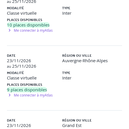
25/11/2026
au
?
MODALITÉ
Qu’est-ce que le management de projet ?
TYPE
Classe virtuelle
Inter
PLACES DISPONIBLES
10
places disponibles
1. PRÉSENTER LES PRINCIPES PRINCE2®
Me connecter à myAtlas
Justification continue pour l’entreprise
Leçons tirées de l’expérience
DATE
RÉGION OU VILLE
Rôles, responsabilités et relations définis
23/11/2026
Auvergne-Rhône-Alpes
Management par séquences
25/11/2026
au
Management par exception
MODALITÉ
Focalisation produit
TYPE
Classe virtuelle
Adaptation à l’environnement du projet
Inter
PLACES DISPONIBLES
REX :
en sous-groupes, à partir des expériences et projets
9
places disponibles
concrets des participants, retour sur les difficultés
Me connecter à myAtlas
rencontrées par rapport aux modalités d’application des
principes PRINCE2®
2. COMPRENDRE L'IMPORTANCE DES PERSONNES
DATE
RÉGION OU VILLE
DANS LA REUSSITE DES PROJETS
23/11/2026
Grand Est