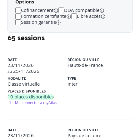
Options
Cofinancement
DDA compatible
Accès à notre plateforme digitale 15 jours avant le début de
Formation certifiante
Libre accès
la formation
Session garantie
65 sessions
Ouverture du forum d’échanges entre les participants
et le formateur
E-questionnaire pour mieux connaître les attentes et
Liste des sessions
besoins des participants
DATE
RÉGION OU VILLE
Support numérique préparatoire, présentant l’histoire
23/11/2026
Hauts-de-France
de la méthode PRINCE2® et la définition des principaux
25/11/2026
au
concepts de la méthode
MODALITÉ
TYPE
Classe virtuelle
Inter
PENDANT (EN PRÉSENTIEL OU EN CV/3 JOURS)
PLACES DISPONIBLES
10
places disponibles
Me connecter à myAtlas
E-quiz de démarrage
Présentation de la méthode PRINCE2®
DATE
RÉGION OU VILLE
Qu’est-ce qu’un projet ?
23/11/2026
Pays de la Loire
Qu’est-ce qu’un chef de projet et quel est son rôle