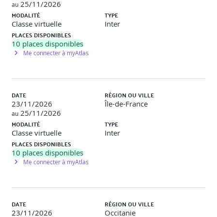
certification et permettre au formateur de réajuster les
25/11/2026
au
connaissances si besoin.
MODALITÉ
TYPE
Classe virtuelle
Inter
4. PARTAGER LES PROCESSUS PRINCE2® ET S’ASSURER
PLACES DISPONIBLES
DE LEUR APPROPRIATION
10
places disponibles
Me connecter à myAtlas
Élaborer un projet
Initialiser un projet
Diriger un projet
Contrôler une séquence
DATE
RÉGION OU VILLE
Gérer la livraison des produits
23/11/2026
Île-de-France
Gérer les limites de séquences
25/11/2026
au
Clore un projet
MODALITÉ
TYPE
Classe virtuelle
Inter
Exercice pratique :
en sous-groupe, travail sur un
PLACES DISPONIBLES
processus PRINCE2® à partir du manuel de référence de
10
places disponibles
la méthode PRINCE2®
Me connecter à myAtlas
Mise en situation :
en individuel, examen blanc sous
forme de quiz sur les éléments vus précédemment pour
préparer les apprenants de manière progressive à la
certification et permettre au formateur de réajuster les
DATE
RÉGION OU VILLE
connaissances si besoin.
23/11/2026
Occitanie