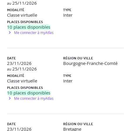
25/11/2026
au
5. ENTRAINEMENT À LA CERTIFICATION
MODALITÉ
TYPE
Classe virtuelle
Inter
Revue des principes,
des thèmes et des processus
PLACES DISPONIBLES
PRINCE2® en fonction des besoins des apprenants
10
places disponibles
Me connecter à myAtlas
Mise en situation :
en individuel, examen blanc dans les
conditions réelles de la certification (sans documentation,
sur 60 minutes)
DATE
RÉGION OU VILLE
Correction
de l’examen blanc en groupe entier
23/11/2026
Bourgogne-Franche-Comté
25/11/2026
Plan d’action individualisé accompagné par le
au
MODALITÉ
TYPE
Classe virtuelle
Inter
Constituer son dossier d’inscription à l’examen
PLACES DISPONIBLES
Programmer son inscription
10
places disponibles
Planifier ses révisions
Me connecter à myAtlas
Définir sa date d’examen
E-quiz final et e-satisfaction à chaud
DATE
RÉGION OU VILLE
APRÈS
23/11/2026
Bretagne