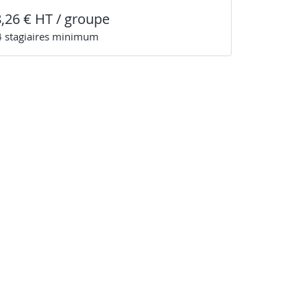
8,26 € HT / groupe
4
stagiaire
s
minimum