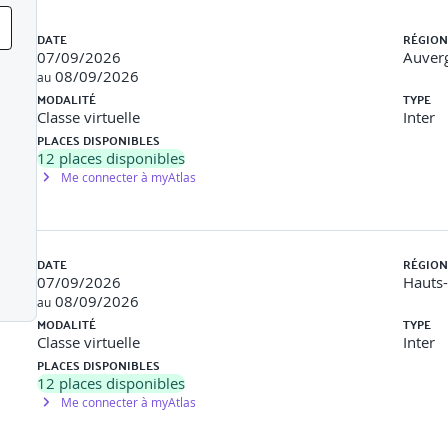
oud computing
Liste des sessions
DATE
RÉGION
xigences
07/09/2026
Auver
08/09/2026
au
 la gestion des risques
MODALITÉ
TYPE
Classe virtuelle
Inter
PLACES DISPONIBLES
12
places disponibles
Me connecter à myAtlas
DATE
RÉGION
07/09/2026
Hauts
08/09/2026
au
MODALITÉ
TYPE
Classe virtuelle
Inter
oud”
PLACES DISPONIBLES
12
places disponibles
provisionnement
Me connecter à myAtlas