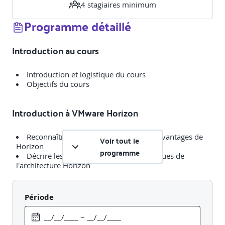
4
stagiaire
s
minimum
Programme détaillé
Introduction au cours
Introduction et logistique du cours
Objectifs du cours
Introduction à VMware Horizon
Reconnaître les caractéristiques et les avantages de
Voir tout le
Horizon
programme
Décrire les aspects conceptuels et logiques de
l'architecture Horizon
Introduction au cas d'utilisation
Période
Définir un cas d'utilisation pour votre bureau virtuel