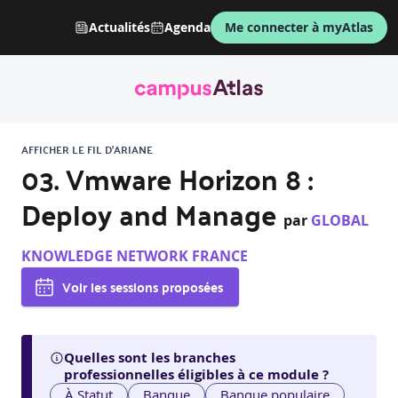
Actualités
Agenda
Me connecter à myAtlas
AFFICHER LE FIL D'ARIANE
03. Vmware Horizon 8 :
Deploy and Manage
par
GLOBAL
KNOWLEDGE NETWORK FRANCE
Voir les sessions proposées
Quelles sont les branches
professionnelles éligibles à ce module ?
À Statut
Banque
Banque populaire