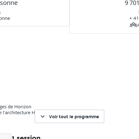
rsonne
9 70
s
sonne
+ 41
ages de Horizon
e l'architecture Horizon
Voir tout le programme
1 session