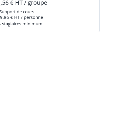
1,56 € HT / groupe
Support de cours
9,86 € HT / personne
4
stagiaire
s
minimum