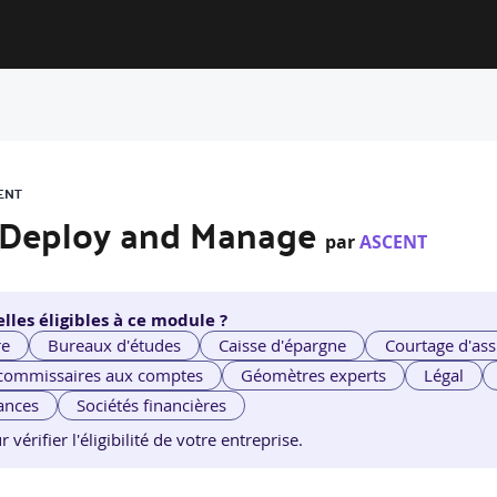
ENT
: Deploy and Manage
par
ASCENT
lles éligibles à ce module ?
re
Bureaux d'études
Caisse d'épargne
Courtage d'ass
 commissaires aux comptes
Géomètres experts
Légal
ances
Sociétés financières
érifier l'éligibilité de votre entreprise.