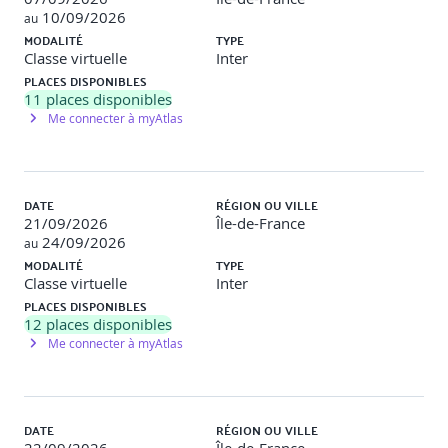
discrimination
10/09/2026
au
MODALITÉ
TYPE
Jeu de rôle – 'L’éthique de l’IA dans les RH'
Classe virtuelle
Inter
Objectif : Révéler les biais, les limites des
PLACES DISPONIBLES
algorithmes dans des contextes RH
11
places disponibles
Contenu : Simulation d’un comité qui doit
Me connecter à myAtlas
accepter/refuser un outil de tri IA de CV.
Activité : Répartir les rôles (CEO, RH, juriste,
délégué syndical) et débattre.
Résultat
:
Synthèse collective des conditions
DATE
RÉGION OU VILLE
éthiques d’utilisation.
21/09/2026
Île-de-France
24/09/2026
au
MODALITÉ
TYPE
Sécurité, confidentialité et confiance :
Risques de
Classe virtuelle
Inter
fuites de données, attaques adversariales, deepfakes.
PLACES DISPONIBLES
12
places disponibles
Méthodes de sécurisation des systèmes d’IA.
Me connecter à myAtlas
Démonstration d’outils d’explicabilité (LIME, SHAP),
audit de biais (Fairlearn).
ActivitésAtelier : Identifier les failles dans un projet IA
fictif
DATE
RÉGION OU VILLE
Outils démonstratifs : Google's PAIR, LIME, Fairlearn