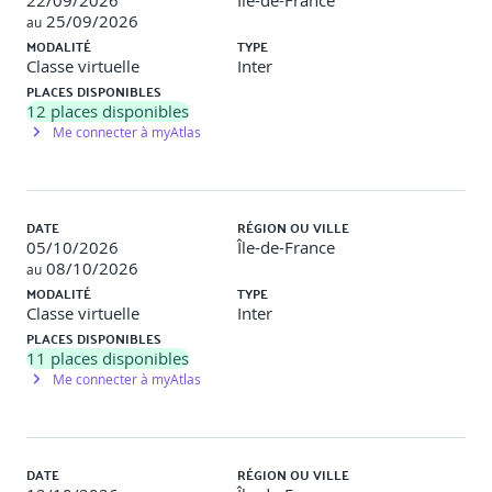
22/09/2026
Île-de-France
25/09/2026
Plan d’action d’acculturation IA
au
MODALITÉ
TYPE
Présentation du CANVAS IA : objectifs, acteurs,
Classe virtuelle
Inter
bénéfices, freins, indicateurs.
PLACES DISPONIBLES
Étapes de mise en œuvre d’un projet IA non-
12
places disponibles
technique.
Me connecter à myAtlas
Définir une feuille de route IA adaptée à son
environnement.
Activité :
DATE
RÉGION OU VILLE
Atelier – 'Déploiement d’un plan IA d’équipe'
05/10/2026
Île-de-France
Objectif : Passer de la réflexion stratégique à une
08/10/2026
au
feuille de route.
MODALITÉ
TYPE
Contenu : Utilisation d’un canevas stratégique
Classe virtuelle
Inter
pour imaginer un plan d’acculturation IA.
PLACES DISPONIBLES
Activité : Brainstorming puis planification en sous-
11
places disponibles
groupes.
Me connecter à myAtlas
DATE
RÉGION OU VILLE