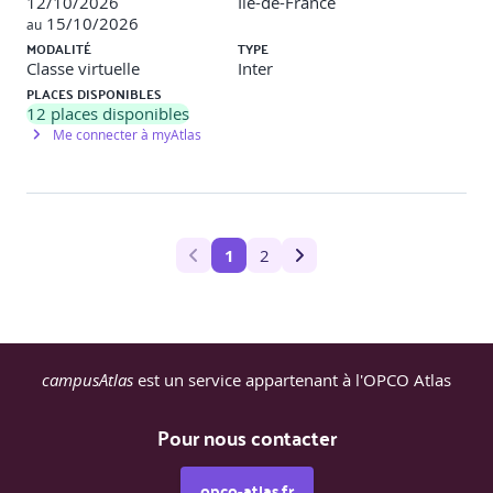
12/10/2026
Île-de-France
15/10/2026
au
MODALITÉ
TYPE
Classe virtuelle
Inter
PLACES DISPONIBLES
12
places disponibles
Me connecter à myAtlas
1
2
campusAtlas
est un service appartenant à l'OPCO Atlas
Pour nous contacter
opco-atlas.fr