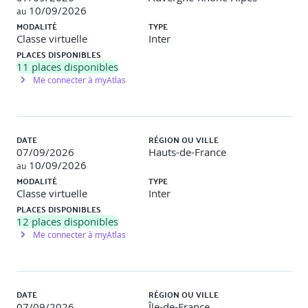
LMS
10/09/2026
au
MODALITÉ
TYPE
L’approche pédagogique adoptée repose sur une
Classe virtuelle
Inter
expérience immersive et interactive grâce à l’utilisation de
PLACES DISPONIBLES
notre plateforme LMS. Les activités sont conçues pour
11
places disponibles
favoriser l’engagement actif, l’auto-positionnement, la
Me connecter à myAtlas
réflexion critique et la transposition au contexte réel.
Durée des activités :
Environ 7 heures de travail
individuel
DATE
RÉGION OU VILLE
-----
07/09/2026
Hauts-de-France
10/09/2026
au
MODALITÉ
TYPE
Jour 2
Classe virtuelle
Inter
PLACES DISPONIBLES
4. Enjeux juridiques et éthiques
12
places disponibles
Me connecter à myAtlas
Cadres juridiques européens : RGPD, AI Act
(règlement européen sur l’IA).
Notions de transparence, loyauté, explicabilité et
justice algorithmique.
DATE
RÉGION OU VILLE
Activité : Jeu de rôle éthique : scénario IA RH &
07/09/2026
Île-de-France