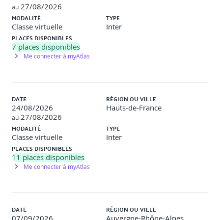
27/08/2026
au
communication transparente.
MODALITÉ
TYPE
Activité : Discussion : “L’IA peut-elle remplacer un
Classe virtuelle
Inter
manager ?”
Atelier simulation de communication vers les équipes
PLACES DISPONIBLES
(Icebreaker, pitch IA)
7
places disponibles
Me connecter à myAtlas
------
DATE
RÉGION OU VILLE
INTERSESSION
24/08/2026
Hauts-de-France
27/08/2026
au
MODALITÉ
TYPE
L’objectif principal est de permettre aux participants
Classe virtuelle
Inter
d’acquérir une compréhension approfondie des enjeux
PLACES DISPONIBLES
éthiques, réglementaires et organisationnels liés à
11
places disponibles
l’intelligence artificielle. En les confrontant à des situations
Me connecter à myAtlas
concrètes et à des réflexions appliquées à leur propre
contexte professionnel, cette phase vise à les préparer à
une utilisation responsable, critique et éclairée de l’IA
dans l’entreprise.
DATE
RÉGION OU VILLE
Approche pédagogique : Une immersion active via le
07/09/2026
Auvergne-Rhône-Alpes