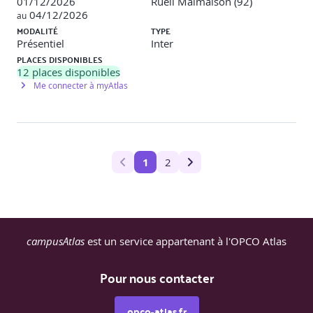
01/12/2026
Rueil Malmaison (92)
04/12/2026
au
MODALITÉ
TYPE
Présentiel
Inter
PLACES DISPONIBLES
12
places disponibles
Me connecter à myAtlas
1
2
campusAtlas
est un service appartenant à l'OPCO Atlas
Pour nous contacter
opco-atlas.fr