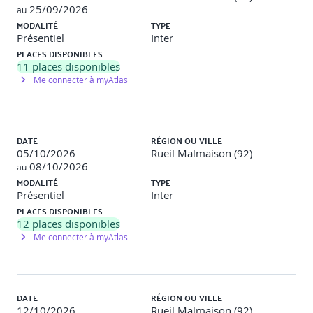
25/09/2026
au
communication transparente.
MODALITÉ
TYPE
Activité : Discussion : “L’IA peut-elle remplacer un
Présentiel
Inter
manager ?”
Atelier simulation de communication vers les équipes
PLACES DISPONIBLES
(Icebreaker, pitch IA)
11
places disponibles
Me connecter à myAtlas
------
DATE
RÉGION OU VILLE
INTERSESSION
05/10/2026
Rueil Malmaison (92)
08/10/2026
au
MODALITÉ
TYPE
L’objectif principal est de permettre aux participants
Présentiel
Inter
d’acquérir une compréhension approfondie des enjeux
PLACES DISPONIBLES
éthiques, réglementaires et organisationnels liés à
12
places disponibles
l’intelligence artificielle. En les confrontant à des situations
Me connecter à myAtlas
concrètes et à des réflexions appliquées à leur propre
contexte professionnel, cette phase vise à les préparer à
une utilisation responsable, critique et éclairée de l’IA
dans l’entreprise.
DATE
RÉGION OU VILLE
Approche pédagogique : Une immersion active via le
12/10/2026
Rueil Malmaison (92)