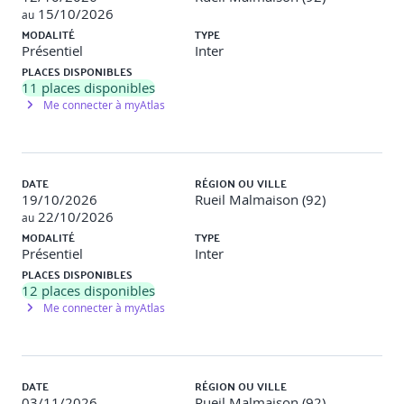
LMS
15/10/2026
au
MODALITÉ
TYPE
L’approche pédagogique adoptée repose sur une
Présentiel
Inter
expérience immersive et interactive grâce à l’utilisation de
PLACES DISPONIBLES
notre plateforme LMS. Les activités sont conçues pour
11
places disponibles
favoriser l’engagement actif, l’auto-positionnement, la
Me connecter à myAtlas
réflexion critique et la transposition au contexte réel.
Durée des activités :
Environ 7 heures de travail
individuel
DATE
RÉGION OU VILLE
-----
19/10/2026
Rueil Malmaison (92)
22/10/2026
au
MODALITÉ
TYPE
Jour 2
Présentiel
Inter
PLACES DISPONIBLES
4. Enjeux juridiques et éthiques
12
places disponibles
Me connecter à myAtlas
Cadres juridiques européens : RGPD, AI Act
(règlement européen sur l’IA).
Notions de transparence, loyauté, explicabilité et
justice algorithmique.
DATE
RÉGION OU VILLE
Activité : Jeu de rôle éthique : scénario IA RH &
03/11/2026
Rueil Malmaison (92)