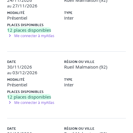
24/11/2026
Rueil Malmaison (92)
27/11/2026
Plan d’action d’acculturation IA
au
MODALITÉ
TYPE
Présentation du CANVAS IA : objectifs, acteurs,
Présentiel
Inter
bénéfices, freins, indicateurs.
PLACES DISPONIBLES
Étapes de mise en œuvre d’un projet IA non-
12
places disponibles
technique.
Me connecter à myAtlas
Définir une feuille de route IA adaptée à son
environnement.
Activité :
DATE
RÉGION OU VILLE
Atelier – 'Déploiement d’un plan IA d’équipe'
30/11/2026
Rueil Malmaison (92)
Objectif : Passer de la réflexion stratégique à une
03/12/2026
au
feuille de route.
MODALITÉ
TYPE
Contenu : Utilisation d’un canevas stratégique
Présentiel
Inter
pour imaginer un plan d’acculturation IA.
PLACES DISPONIBLES
Activité : Brainstorming puis planification en sous-
12
places disponibles
groupes.
Me connecter à myAtlas
DATE
RÉGION OU VILLE