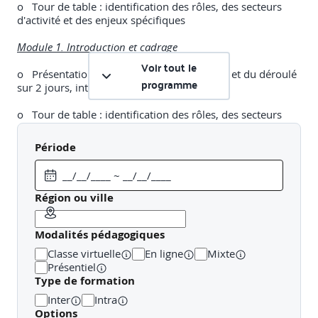
o Tour de table : identification des rôles, des secteurs
d'activité et des enjeux spécifiques
Module 1. Introduction et cadrage
Voir tout le
o Présentation des objectifs pédagogiques et du déroulé
programme
sur 2 jours, intersession
o Tour de table : identification des rôles, des secteurs
d'activité et des enjeux spécifiques
Période
Module 2. Les fondamentaux de l'IA et ses implications
o Objectif spécifique : Comprendre ce qu'est l'IA, ses
principales familles et ses impacts sur l'entreprise.
Région ou ville
Contenu
Modalités pédagogiques
o Définitions : IA, machine learning, deep learning, IA
Classe virtuelle
En ligne
Mixte
générative
Présentiel
Type de formation
o Grandes familles : IA symbolique, IA
Inter
Intra
statistique/apprentissage automatique, IA générative
Options