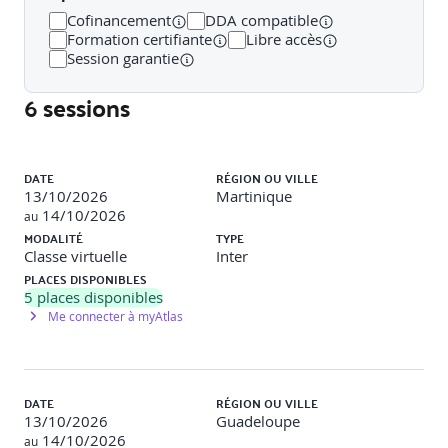
o Fonctionnement simplifié : données → traitement →
Cofinancement
DDA compatible
décision
Formation certifiante
Libre accès
Session garantie
o Usages actuels : automatisation, analyse prédictive,
création de contenu, interaction homme-machine
6 sessions
o Impacts : transformation des processus, évolution des
compétences, nouveaux métiers
Liste des sessions
DATE
RÉGION OU VILLE
o Tendances : personnalisation, collaboration homme-
13/10/2026
Martinique
IA, IA embarquée
14/10/2026
au
MODALITÉ
TYPE
Exemple d'atelier
: mapping collaboratif des usages IA
Classe virtuelle
Inter
actuels et potentiels dans l'entreprise, classés par type
PLACES DISPONIBLES
d'IA et complexité d'intégration.
5
places disponibles
Me connecter à myAtlas
Module 3. Opportunités, limites et enjeux de l'IA
o Objectif spécifique : Identifier les bénéfices et les
risques liés à l'adoption de l'IA.
DATE
RÉGION OU VILLE
Contenu
13/10/2026
Guadeloupe
14/10/2026
au