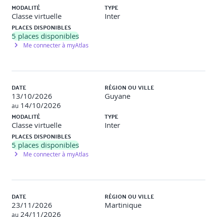
o Opportunités : gains de productivité, innovation,
MODALITÉ
TYPE
qualité de service
Classe virtuelle
Inter
PLACES DISPONIBLES
o Limites techniques et fonctionnelles
5
places disponibles
Me connecter à myAtlas
o Risques organisationnels, humains et éthiques
o Enjeux réglementaires (RGPD, IA Act)
Exemple d'atelier
: analyse en sous-groupes d'un scénario
DATE
RÉGION OU VILLE
d'intégration IA dans un service, identification des points
13/10/2026
Guyane
forts, limites, risques et conditions de succès.
14/10/2026
au
MODALITÉ
TYPE
Module 4. Leadership et conduite du changement autour de
Classe virtuelle
Inter
l'IA
PLACES DISPONIBLES
5
places disponibles
o Objectif spécifique : Savoir mobiliser et accompagner
Me connecter à myAtlas
ses équipes dans l'adoption de l'IA.
Contenu
DATE
RÉGION OU VILLE
o Posture du leader face aux innovations : curiosité,
23/11/2026
Martinique
exemplarité, communication transparente
24/11/2026
au