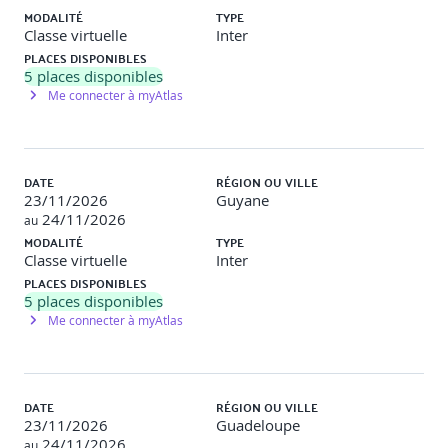
o Clés pour expliquer l'IA aux non-techniciens
MODALITÉ
TYPE
Classe virtuelle
Inter
o Méthodes pour rassurer et impliquer les équipes
PLACES DISPONIBLES
5
places disponibles
o Identifier et traiter les résistances (individuelles et
Me connecter à myAtlas
collectives)
o Construire un plan de communication interne sur l'IA
DATE
RÉGION OU VILLE
o Valoriser les succès et encourager l'expérimentation
23/11/2026
Guyane
24/11/2026
au
Exemple d'atelier
: simulation d'un comité de direction
MODALITÉ
TYPE
présentant un projet IA, avec mise en situation de
Classe virtuelle
Inter
réponses aux objections des équipes ou des parties
prenantes.
PLACES DISPONIBLES
5
places disponibles
Me connecter à myAtlas
Intersession (entre J1 et J2)
o Activité proposée hors temps de formation
DATE
RÉGION OU VILLE
o Identifier un cas d'usage IA potentiel ou en cours dans
23/11/2026
Guadeloupe
l'organisation
24/11/2026
au