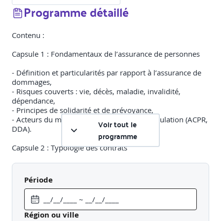
Programme détaillé
Contenu :
Capsule 1 : Fondamentaux de l’assurance de personnes
- Définition et particularités par rapport à l’assurance de
dommages,
- Risques couverts : vie, décès, maladie, invalidité,
dépendance,
- Principes de solidarité et de prévoyance,
- Acteurs du marché et cadre général de régulation (ACPR,
Voir tout le
DDA).
programme
Capsule 2 : Typologie des contrats
- Assurance santé individuelle et collective,
- Assurance prévoyance (décès, incapacité, invalidité),
Période
- Assurance retraite (Madelin, PER),
- Assurance vie : contrats en cas de vie, en cas de décès,
mixtes,
- Assurance dépendance,
Région ou ville