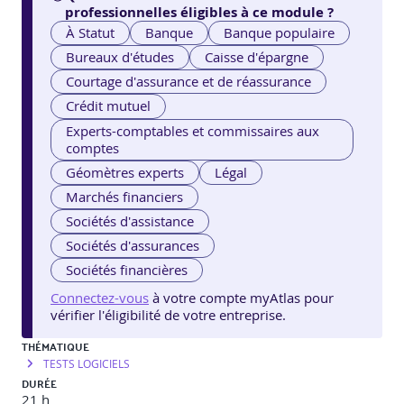
professionnelles éligibles à ce module ?
À Statut
Banque
Banque populaire
Bureaux d'études
Caisse d'épargne
Courtage d'assurance et de réassurance
Crédit mutuel
Experts-comptables et commissaires aux
comptes
Géomètres experts
Légal
Marchés financiers
Sociétés d'assistance
Sociétés d'assurances
Sociétés financières
Connectez-vous
à votre compte myAtlas pour
vérifier l'éligibilité de votre entreprise.
THÉMATIQUE
TESTS LOGICIELS
DURÉE
21 h