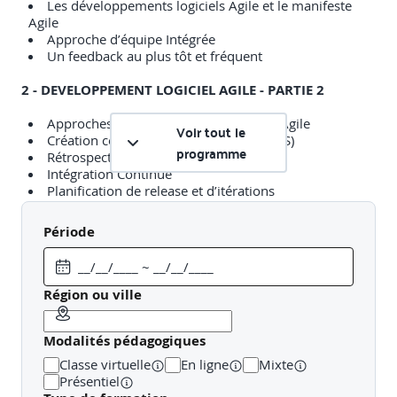
Les développements logiciels Agile et le manifeste
Agile
Approche d’équipe Intégrée
Un feedback au plus tôt et fréquent
2 - DEVELOPPEMENT LOGICIEL AGILE - PARTIE 2
Approches de développement logiciel Agile
Voir tout le
Création collaborative de User Story (US)
programme
Rétrospectives
Intégration Continue
Planification de release et d’itérations
3 - PRINCIPES, PRATIQUES ET PROCESSUS
Période
FONDAMENTAUX
Les différences des tests entre les approches
traditionnelles et Agile
Région ou ville
Statuts du test dans les projets Agile
Rôles et compétences d’un testeur dans une équipe
Modalités pédagogiques
Agile
Classe virtuelle
En ligne
Mixte
4 - LES METHODES, TECHNIQUES, ET OUTILS POUR LES
Présentiel
TESTS AGILE - PARTIE 1