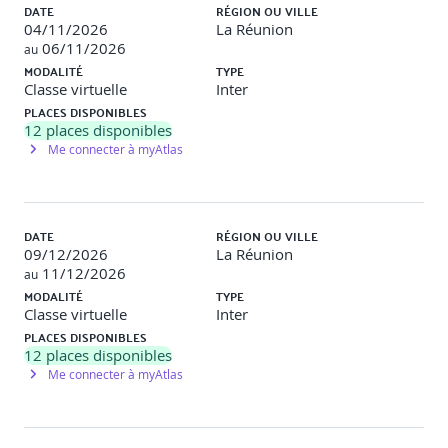
DATE
RÉGION OU VILLE
Rôle et compétences d'un testeur
04/11/2026
La Réunion
dans une équipe Agile
06/11/2026
au
MODALITÉ
TYPE
Exemples de travaux pratiques (à titre indicatif)
Classe virtuelle
Inter
PLACES DISPONIBLES
Exercices pratiques réalisés
12
places disponibles
Me connecter à myAtlas
Définition de métriques de suivi du test
Création de rapports d'avancement des tests
DATE
RÉGION OU VILLE
Questions de types QCM
09/12/2026
La Réunion
11/12/2026
au
10 questions portant sur les différentes notions
MODALITÉ
TYPE
abordées dans cette partie
Classe virtuelle
Inter
Correction en groupe
PLACES DISPONIBLES
12
places disponibles
Me connecter à myAtlas
Jour 2 - Matin