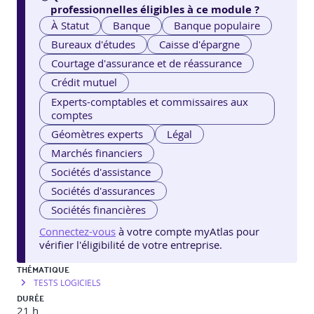
professionnelles éligibles à ce module ?
À Statut
Banque
Banque populaire
Bureaux d'études
Caisse d'épargne
Courtage d'assurance et de réassurance
Crédit mutuel
Experts-comptables et commissaires aux
comptes
Géomètres experts
Légal
Marchés financiers
Sociétés d'assistance
Sociétés d'assurances
Sociétés financières
Connectez-vous
à votre compte myAtlas pour
vérifier l'éligibilité de votre entreprise.
THÉMATIQUE
TESTS LOGICIELS
DURÉE
21 h