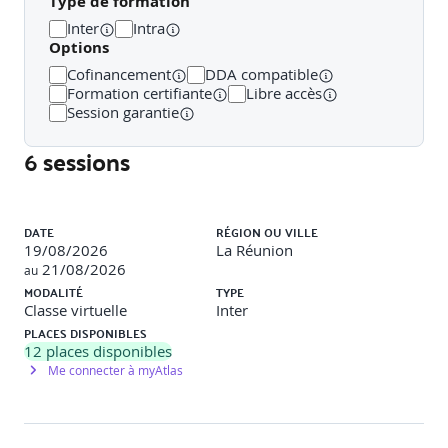
Exemples de travaux pratiques (à titre indicatif)
Type de formation
Inter
Intra
Options
Exercices pratiques réalisés
Cofinancement
DDA compatible
Formation certifiante
Libre accès
Mise en place d'une équipe intégrée
Session garantie
Usage du feedback précoce
Création et revue de User Stories
6 sessions
Construction d'un planning d'itération
et d'un planning de release
Liste des sessions
Questions de types QCM
DATE
RÉGION OU VILLE
19/08/2026
La Réunion
21/08/2026
10 questions portant sur les différentes notions
au
abordées dans cette partie
MODALITÉ
TYPE
Correction en groupe
Classe virtuelle
Inter
PLACES DISPONIBLES
12
places disponibles
Me connecter à myAtlas
Jour 1 - Après-midi