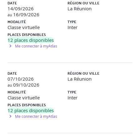
DATE
RÉGION OU VILLE
Principes, pratiques et processus
14/09/2026
La Réunion
fondamentaux Agile
16/09/2026
au
MODALITÉ
TYPE
Classe virtuelle
Inter
Les différences des tests entre les approches
traditionnelles et Agile
PLACES DISPONIBLES
12
places disponibles
Me connecter à myAtlas
Activités de tests et de développement
Produits d'activité des projets
Niveaux de tests
Tests et gestion de configuration
Options d'organisation avec des tests
DATE
RÉGION OU VILLE
indépendants
07/10/2026
La Réunion
09/10/2026
au
MODALITÉ
TYPE
Statuts du test dans les projets Agile
Classe virtuelle
Inter
PLACES DISPONIBLES
Communiquer les statuts du test, l'avancement
12
places disponibles
et la qualité produit
Me connecter à myAtlas
Gérer les risques de régression en faisant évoluer
les cas de test manuels et automatisés