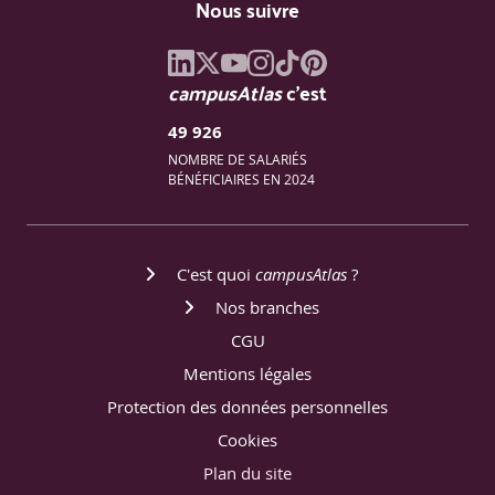
Nous suivre
Exercices pratiques réalisés
Gestion des risques fonctionnels
campusAtlas
c'est
Gestion des risques non fonctionnels
49 926
Questions de types QCM
NOMBRE DE SALARIÉS
BÉNÉFICIAIRES EN 2024
10 questions portant sur les différentes notions
abordées dans cette partie
Correction en groupe
C'est quoi
campusAtlas
?
Nos branches
Jour 2 - Après-midi
CGU
Mentions légales
Protection des données personnelles
Techniques dans les projets Agile
Cookies
Critères d'acceptation, adéquation de la couverture,
Plan du site
et autres informations pour les tests