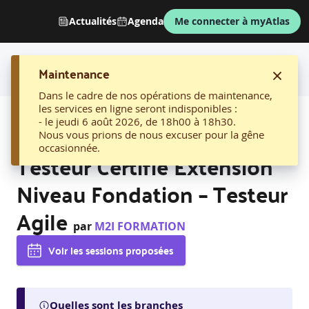
Actualités
Agenda
Me connecter à myAtlas
Maintenance
Dans le cadre de nos opérations de maintenance,
les services en ligne seront indisponibles :
AFFICHER LE FIL D'ARIANE
- le jeudi 6 août 2026, de 18h00 à 18h30.
04. Certification ISTQB –
Nous vous prions de nous excuser pour la gêne
occasionnée.
Testeur Certifié Extension
Niveau Fondation – Testeur
Agile
par
M2I FORMATION
Voir les sessions proposées
Quelles sont les branches