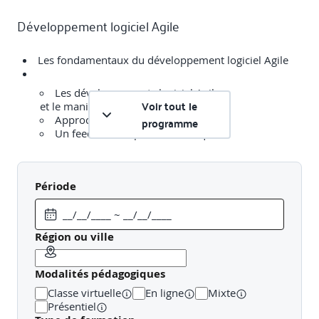
Développement logiciel Agile
Les fondamentaux du développement logiciel Agile
Les développements logiciel Agile
Voir tout le
et le manifeste Agile
Approche d'équipe intégrée
programme
Un feedback au plus tôt et fréquent
Aspects des approches Agile
Période
Approches de développement logiciel Agile
Création collaborative de User Story
Rétrospectives
Région ou ville
Intégration continue
Planning de release et d'itérations
Modalités pédagogiques
Classe virtuelle
En ligne
Mixte
Présentiel