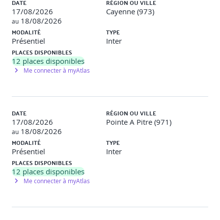
DATE
RÉGION OU VILLE
17/08/2026
Cayenne (973)
Exercices de team-building et développement de la
18/08/2026
au
confiance
MODALITÉ
TYPE
Partage d’expériences et bonnes pratiques pour
Présentiel
Inter
renforcer la cohésion
PLACES DISPONIBLES
12
places disponibles
Me connecter à myAtlas
Mettre en place une collaboration durable
DATE
RÉGION OU VILLE
Suivi, feedback et maintien de l’engagement collectif
17/08/2026
Pointe A Pitre (971)
Élaboration d’un plan de collaboration à long terme
18/08/2026
au
MODALITÉ
TYPE
Présentiel
Inter
PLACES DISPONIBLES
Synthèse et évaluation finale
12
places disponibles
Me connecter à myAtlas
Validation des acquis par quiz et retours d’expérience
Remise d’un bilan détaillé et perspectives
d’application en entreprise