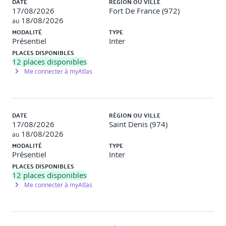
DATE
RÉGION OU VILLE
17/08/2026
Fort De France (972)
Surmonter les conflits au sein d’un groupe
18/08/2026
au
MODALITÉ
TYPE
Présentiel
Inter
Identification des sources de conflits et méthodes de
PLACES DISPONIBLES
médiation
12
places disponibles
Simulation de gestion de conflit et mise en pratique
des techniques de résolution
Me connecter à myAtlas
DATE
RÉGION OU VILLE
Optimiser la collaboration pour atteindre les
17/08/2026
Saint Denis (974)
objectifs
18/08/2026
au
MODALITÉ
TYPE
Présentiel
Structuration et organisation efficace d’un groupe de
Inter
travail
PLACES DISPONIBLES
Planification et gestion collaborative des tâches
12
places disponibles
Me connecter à myAtlas
Encourager la cohésion au sein d’un groupe