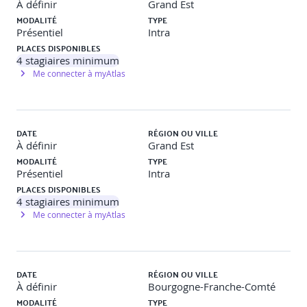
À définir
Grand Est
Les méthodes pédagogiques
MODALITÉ
TYPE
Présentiel
Intra
Jeu pédagogique : travail collaboratif à travers des
activités ludiques pour explorer la coopération et les
PLACES DISPONIBLES
freins naturels à la collaboration (exemple : jeu de
4
stagiaires minimum
carrés, fête foraine).
Me connecter à myAtlas
Mises en situation et jeux de rôle : pratique de la
gestion des émotions, de la communication et de
l’assertivité dans des scénarios réels.
Ateliers collaboratifs : exercices en groupe sur la
DATE
RÉGION OU VILLE
communication claire, l’écoute active, et la gestion des
À définir
Grand Est
conflits.
MODALITÉ
TYPE
Auto-diagnostic et introspection : évaluation
Présentiel
Intra
individuelle de la gestion des émotions et des
PLACES DISPONIBLES
comportements en groupe.
4
stagiaires minimum
Me connecter à myAtlas
DATE
RÉGION OU VILLE
À définir
Bourgogne-Franche-Comté
MODALITÉ
TYPE