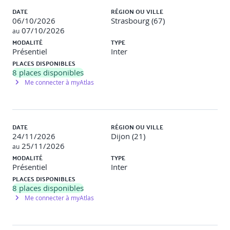
DATE
RÉGION OU VILLE
Jour 2 : Favoriser la communication et surmonter les
06/10/2026
Strasbourg (67)
conflits
07/10/2026
au
MODALITÉ
TYPE
Soigner sa communication pour favoriser la
Présentiel
Inter
coopération
PLACES DISPONIBLES
8
places disponibles
Les leviers de communication qui favorisent la
Me connecter à myAtlas
coopération : communication verbale, non-verbale,
écoute active.
Formuler une demande claire et motivante pour
orienter les actions de manière constructive.
La méthode SCARF pour favoriser la collaboration.
DATE
RÉGION OU VILLE
24/11/2026
Dijon (21)
Prévenir les risques de conflits par un relationnel de
25/11/2026
au
qualité
MODALITÉ
TYPE
Présentiel
Inter
Identifier les différences de représentation de la
PLACES DISPONIBLES
réalité pour comprendre les divergences au sein du
8
places disponibles
groupe.
Me connecter à myAtlas
Améliorer les relations grâce à l’empathie, la
synchronisation et l’écoute active.
Maintenir la qualité de la relation en toutes