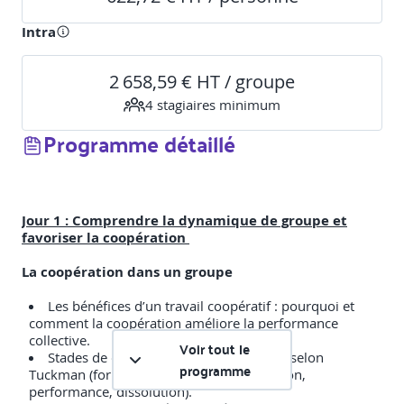
Intra
2 658,59 € HT / groupe
4
stagiaire
s
minimum
Programme détaillé
Jour 1 : Comprendre la dynamique de groupe et
favoriser la coopération
La coopération dans un groupe
Les bénéfices d’un travail coopératif : pourquoi et
comment la coopération améliore la performance
collective.
Voir tout le
Stades de développement d’un groupe selon
programme
Tuckman (formation, tension, normalisation,
performance, dissolution).