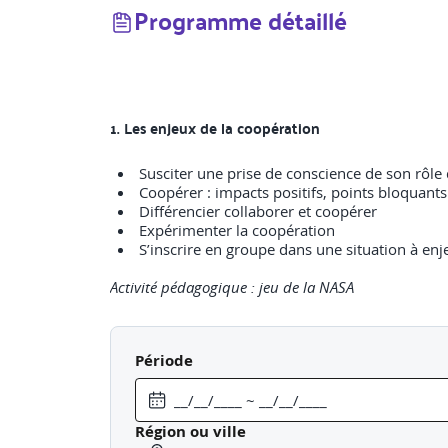
Programme détaillé
1. Les enjeux de la coopération
Susciter une prise de conscience de son rôle
Coopérer : impacts positifs, points bloquants
Différencier collaborer et coopérer
Expérimenter la coopération
S’inscrire en groupe dans une situation à en
Activité pédagogique : jeu de la NASA
2. La dynamique de groupe
Période
S’approprier les principes fondamentaux d’u
Différencier groupe et équipe
Les 4 étapes de la construction d’une équipe
Région ou ville
Clarifier l’œuvre commune