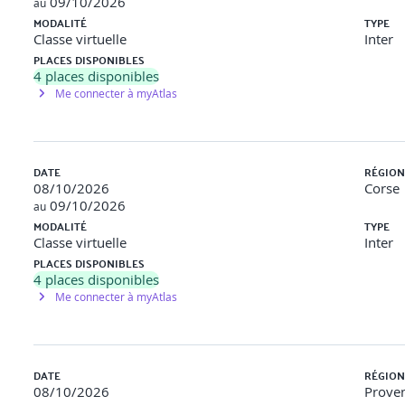
09/10/2026
au
MODALITÉ
TYPE
Classe virtuelle
Inter
PLACES DISPONIBLES
4
places disponibles
Me connecter à myAtlas
ion
éférence commun
DATE
RÉGION
08/10/2026
Corse
09/10/2026
au
ectif commun
MODALITÉ
TYPE
Classe virtuelle
Inter
 de tension
PLACES DISPONIBLES
4
places disponibles
uter
Me connecter à myAtlas
de l’ambition commune
DATE
RÉGION
08/10/2026
Proven