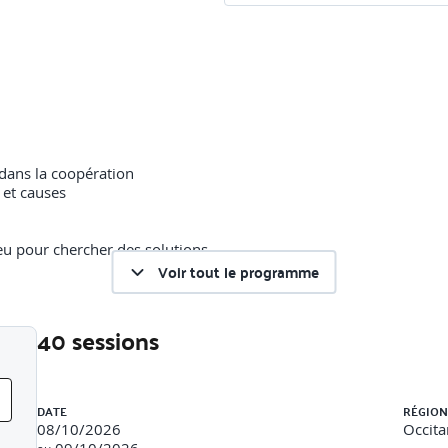
 dans la coopération
 et causes
jeu pour chercher des solutions
Voir tout le programme
40 sessions
ne dynamique collective
Liste des sessions
DATE
RÉGION
08/10/2026
Occita