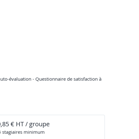
 auto-évaluation - Questionnaire de satisfaction à
0,85 € HT / groupe
4
stagiaire
s
minimum