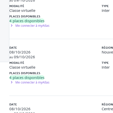
09/10/2026
au
MODALITÉ
TYPE
Classe virtuelle
Inter
PLACES DISPONIBLES
4
places disponibles
Me connecter à myAtlas
organisation, interpersonnel, intrapersonnel)
DATE
RÉGION
08/10/2026
Nouvel
09/10/2026
 soi, Entraide)
au
MODALITÉ
TYPE
Classe virtuelle
Inter
PLACES DISPONIBLES
4
places disponibles
oopération
Me connecter à myAtlas
DATE
RÉGION
08/10/2026
Centre