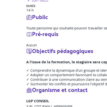
SOFT SKILLS
DURÉE
14 h
Public
Toute personne qui souhaite pouvoir travailler s
Pré-requis
Aucun
Objectifs pédagogiques
A l’issue de la formation, le stagiaire sera 
✓ Comprendre la dynamique d’un groupe et identi
✓ Adopter un comportement favorisant la collabo
✓ Contribuer à une communication claire au sein
✓ Surmonter les conflits et poursuivre l’objectif 
Organisme et contact
LGP CONSEIL
3 PL CDT JEAN L HERMINIER