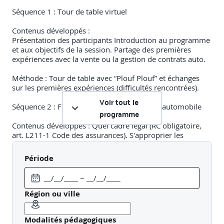
Séquence 1 : Tour de table virtuel
Contenus développés :
Présentation des participants Introduction au programme
et aux objectifs de la session. Partage des premières
expériences avec la vente ou la gestion de contrats auto.
Méthode : Tour de table avec “Plouf Plouf” et échanges
sur les premières expériences (difficultés rencontrées).
Voir tout le
Séquence 2 : Fondamentaux de l’assurance automobile
programme
Contenus développés : Quel cadre légal (RC obligatoire,
art. L211-1 Code des assurances). S'approprier les
garanties : contenu, logique de couverture, options
possibles.
Période
Les critères tarifaires : usage du véhicule, profil du
conducteur, bonus-malus, zone géographique. Méthode :
Focus-cours avec illustrations de cas client et tableau
comparatif des formules. Sondage de validation de la
Région ou ville
compréhension.
Modalités pédagogiques
Séquence 3 : Souscription et gestion en agence