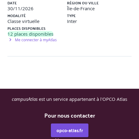
DATE
RÉGION OU VILLE
30/11/2026
Île-de-France
MODALITÉ
TYPE
Classe virtuelle
Inter
PLACES DISPONIBLES
12
places disponibles
Me connecter à myAtlas
campusAtlas
est un service appartenant à l'OPCO Atlas
Pour nous contacter
opco-atlas.fr