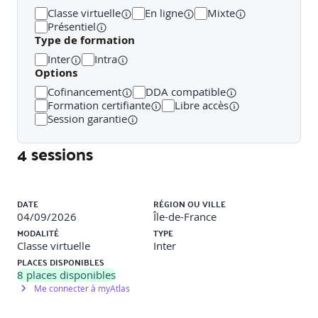
Classe virtuelle
En ligne
Mixte
Contenus développés :
Présentiel
Processus de souscription : collecte des besoins, pièces
Type de formation
justificatives, consentement du client. Documents à
Inter
Intra
remettre : devis, IPID, fiche conseil Identifier les cas
Options
d'erreurs fréquentes et les éviter (défaut d'information,
incohérence d'usage, absence de justificatif).
Cofinancement
DDA compatible
Formation certifiante
Libre accès
Méthode :
Session garantie
Cas pratiques en sous- salles sur un parcours client
simulé, restitution et correction en plénière collective.
4 sessions
Liste des sessions
DATE
RÉGION OU VILLE
04/09/2026
Île-de-France
MODALITÉ
TYPE
Classe virtuelle
Inter
PLACES DISPONIBLES
8
places disponibles
Me connecter à myAtlas