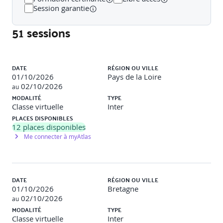
Le langage SQL, la performance des jointures. L'accès
Session garantie
par la clé en NoSQL.
L'évolution vers le distribué : extensibilité verticale et
51 sessions
horizontale.
Comprendre le NoSQL par le modèle de l'agrégat et
de la centralité de la donnée.
Liste des sessions
Le NewSQL, un redesign des moteurs relationnels
DATE
RÉGION OU VILLE
pour la distribution.
01/10/2026
Pays de la Loire
02/10/2026
au
MODALITÉ
TYPE
Classe virtuelle
Inter
Module 3 : LES BASES DE DONNEES CLE/VALEUR :
PLACES DISPONIBLES
FONCTIONNALITES DE REDIS
12
places disponibles
Me connecter à myAtlas
Protocole de communication
Format des données
Commandes essentielles
Network latency et groupement de commandes
Gestion des transactions et opérations atomiques
DATE
RÉGION OU VILLE
Server-side scripting
01/10/2026
Bretagne
Organisation des données
02/10/2026
au
Problématique du requétage complexe
MODALITÉ
TYPE
Classe virtuelle
Inter