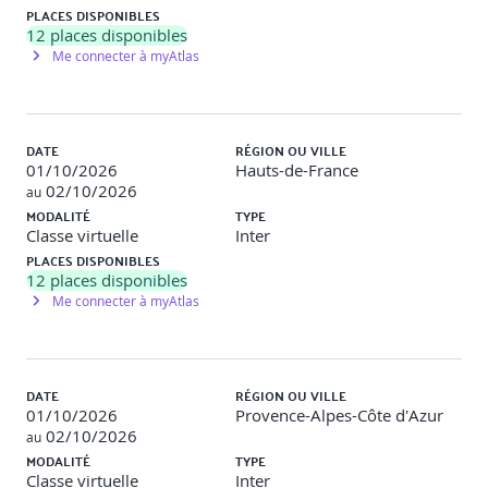
PLACES DISPONIBLES
12
places disponibles
Module 4 : TRAVAILLER AVEC LES DOCUMENTS :
Me connecter à myAtlas
MONGODB
Comprendre et utiliser les espaces de noms, les
collections et les documents.
Les formats JSON et BSON.
DATE
RÉGION OU VILLE
Les types de données élémentaires et les types
01/10/2026
Hauts-de-France
spéciaux.
02/10/2026
au
Les instructions CRUD à travers les API : Create, Read,
MODALITÉ
TYPE
Update, Delete.
Classe virtuelle
Inter
Les méthodes d'importation et d'exportation de
PLACES DISPONIBLES
données.
12
places disponibles
Me connecter à myAtlas
Module 5 : LES BASES DE DONNNEES « COLONNES » :
CASSANDRA
DATE
RÉGION OU VILLE
01/10/2026
Provence-Alpes-Côte d'Azur
02/10/2026
au
Prérequis
MODALITÉ
TYPE
Plates-formes supportées
Classe virtuelle
Inter
Etude du fichier de configuration