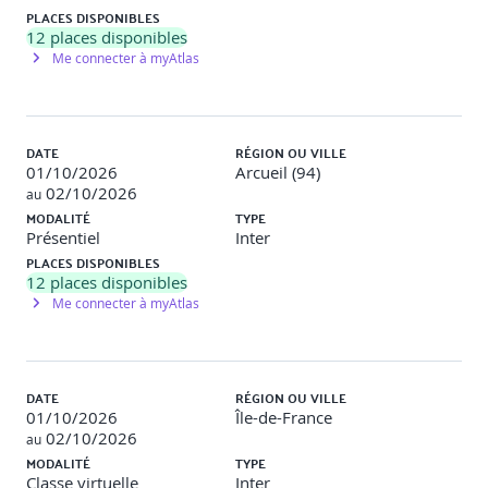
PLACES DISPONIBLES
Historique, fonctionnalités de Cassandra
12
places disponibles
Format des données, « Key-value », traitement de
Me connecter à myAtlas
volumes importants
Haute disponibilité, système réparti de base de
données
DATE
RÉGION OU VILLE
01/10/2026
Arcueil (94)
Commandes de base : connexion au système de
02/10/2026
au
base de données
MODALITÉ
TYPE
Création de colonnes, CRUD et recherche
Présentiel
Inter
Le CQL : Cassandra Query Language
PLACES DISPONIBLES
Exécution de scripts
12
places disponibles
Comment écrire des requêtes
Me connecter à myAtlas
DATE
RÉGION OU VILLE
Module 6 : LES BASES DE DONNEES GRAPH : NEO4J
01/10/2026
Île-de-France
02/10/2026
au
Qu’est-ce qu’un graphe ?
MODALITÉ
TYPE
Les nœuds : les propriétés et les labels.
Classe virtuelle
Inter