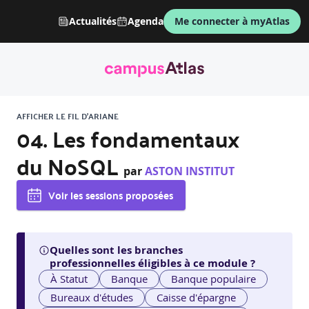
Actualités
Agenda
Me connecter à myAtlas
AFFICHER LE FIL D'ARIANE
04. Les fondamentaux
du NoSQL
par
ASTON INSTITUT
Voir les sessions proposées
Quelles sont les branches
professionnelles éligibles à ce module ?
À Statut
Banque
Banque populaire
Bureaux d'études
Caisse d'épargne