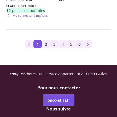
PLACES DISPONIBLES
12
places disponibles
Me connecter à myAtlas
1
2
3
4
5
6
campusAtlas
est un service appartenant à l'OPCO Atlas
Pour nous contacter
opco-atlas.fr
Nous suivre