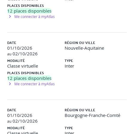
Les relations : les propriétés, les types et les sens.
PLACES DISPONIBLES
Les propriétés : les types et les tableaux.
12
places disponibles
Les chemins et les parcours de données.
Me connecter à myAtlas
Les schémas, les index et les contraintes.
La syntaxe : les expressions, les variables, les
paramètres, les opérateurs, les motifs, les tableaux,
DATE
RÉGION OU VILLE
etc.
01/10/2026
Nouvelle-Aquitaine
Les clauses : les lectures, les écritures, les unions,
02/10/2026
au
les projections, etc.
MODALITÉ
TYPE
Les fonctions : les mathématiques, les
Classe virtuelle
Inter
agrégations, les scalaires, liées aux tableaux et aux
PLACES DISPONIBLES
chaînes, etc.
12
places disponibles
Les index : la création, l'utilisation, la
Me connecter à myAtlas
suppression, l'ajout de contraintes.
DATE
RÉGION OU VILLE
01/10/2026
Bourgogne-Franche-Comté
02/10/2026
au
MODALITÉ
TYPE
Classe virtuelle
Inter