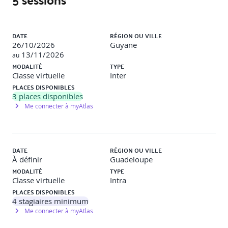
Clôture :
de… » et partage des engagements.
Liste des sessions
CLASSE VIRTUELLE 2 – 3h30 - Concevoir une séquence de
DATE
RÉGION OU VILLE
formation
26/10/2026
Guyane
13/11/2026
au
MODALITÉ
TYPE
Concevoir un dispositif simple de formation ||
Classe virtuelle
Inter
Apports clés :
Le 70/20/10, la formule magique pour
PLACES DISPONIBLES
prioriser les apprentissages
3
places disponibles
Me connecter à myAtlas
Concevoir une séquence de formation ||
Apports clés
:
Les 4P du training design : Préparation – Pratique –
Présentation des apports – Performance
Clôture ||
Les 3C (ce que je cesse, ce que je continue et
DATE
RÉGION OU VILLE
ce que je commence) et partage des engagements.
À définir
Guadeloupe
MODALITÉ
TYPE
Classe virtuelle
Intra
CLASSE VIRTUELLE 3 – 3h30 -
Evaluer la progression et
faire un feedback positif
PLACES DISPONIBLES
4
stagiaires minimum
Me connecter à myAtlas
Prendre la posture de formateur facilitateur ||
Apports clés :
Principes et convictions du facilitateur, la