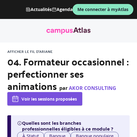
Actualités
Agenda
Me connecter à myAtlas
AFFICHER LE FIL D'ARIANE
04. Formateur occasionnel :
perfectionner ses
animations
par
AKOR CONSULTING
Voir les sessions proposées
Quelles sont les branches
professionnelles éligibles à ce module ?
À Statut
Banque
Banque populaire