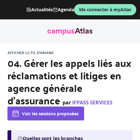
Actualités
Agenda
Me connecter à myAtlas
AFFICHER LE FIL D'ARIANE
04. Gérer les appels liés aux
réclamations et litiges en
agence générale
d’assurance
par
IFPASS SERVICES
Voir les sessions proposées
Quelles sont les branches