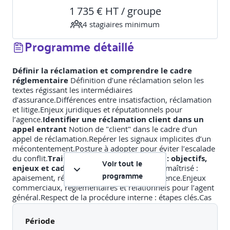
1 735 € HT / groupe
4
stagiaire
s
minimum
Programme détaillé
Définir la réclamation et comprendre le cadre
réglementaire
Définition d’une réclamation selon les
textes régissant les intermédiaires
d’assurance.Différences entre insatisfaction, réclamation
et litige.Enjeux juridiques et réputationnels pour
l’agence.
Identifier une réclamation client dans un
appel entrant
Notion de "client" dans le cadre d’un
appel de réclamation.Repérer les signaux implicites d’un
mécontentement.Posture à adopter pour éviter l’escalade
du conflit.
Traiter l’appel de réclamation : objectifs,
Voir tout le
enjeux et cadre
Objectifs d’un traitement maîtrisé :
programme
apaisement, résolution, valorisation de l’agence.Enjeux
commerciaux, réglementaires et relationnels pour l’agent
général.Respect de la procédure interne : étapes clés.Cas
d’intervention du médiateur.
Mises en situation : appels
clients conflictuels
Jeux de rôles fondés sur des
Période
situations typiques en agence (erreur de gestion,