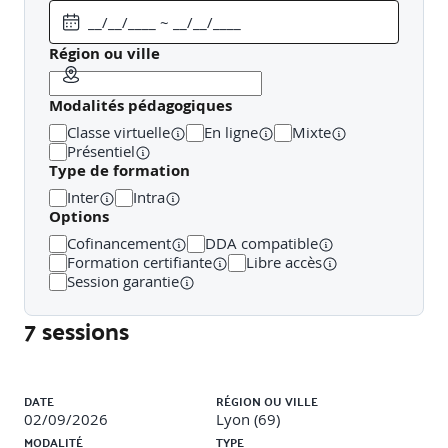
désaccord d’indemnisation, ton agressif,
etc.).Entraînement à la gestion émotionnelle et à l’écoute
active.Analyse collective des réponses, ajustements et
Région ou ville
bonnes pratiques.
Plan d’action et consolidation des
acquis
Retour sur les mises en situation et les réactions
Modalités pédagogiques
adoptées.Identification des ressources disponibles dans
l’agence (outils, procédures, posture).Rédaction d’un plan
Classe virtuelle
En ligne
Mixte
personnel de gestion des appels sensibles.
Présentiel
Type de formation
Inter
Intra
Options
Cofinancement
DDA compatible
Formation certifiante
Libre accès
Session garantie
7 sessions
Liste des sessions
DATE
RÉGION OU VILLE
02/09/2026
Lyon (69)
MODALITÉ
TYPE