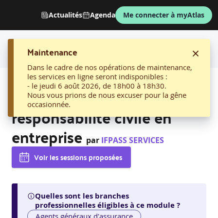
Actualités
Agenda
Me connecter à myAtlas
Maintenance
Dans le cadre de nos opérations de maintenance,
les services en ligne seront indisponibles :
AFFICHER LE FIL D'ARIANE
- le jeudi 6 août 2026, de 18h00 à 18h30.
04. Gérer les sinistres de
Nous vous prions de nous excuser pour la gêne
occasionnée.
responsabilité civile en
entreprise
par
IFPASS SERVICES
Voir les sessions proposées
Quelles sont les branches
professionnelles éligibles à ce module ?
Agents généraux d'assurance