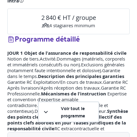
Intra
2 840 € HT / groupe
4
stagiaire
s
minimum
Programme détaillé
JOUR 1
Objet de l’assurance de responsabilité civile
Notion de tiers.Activité.Dommages (matériels, corporels
et immatériels consécutifs ou non).Exclusions générales
(notamment faute intentionnelle et dolosive).Garantie
dans le temps.
Description des principales garanties
Garantie RC Exploitation/En cours de travaux.Garantie RC
Après livraison/Après réception des travaux.Garantie RC
Professionnelle.
Mécanismes de l’instruction
Expertise
et convention d’expertise amiable
contradictoire.Assistance de l’avocat (amiable et
Voir tout le
contentieux).Direction du procès par l’assureur.
Synthèse
programme
des points clefs abordésJOUR 2
Quizz collectif des
points clefs abordés en Jour 1Bases juridiques de la
responsabilité civile
RC extracontractuelle et
contractuelle.Obligation de moyens et de résultat.Clauses