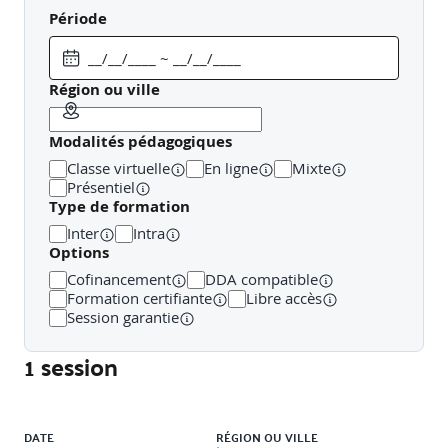
limitatives de responsabilité.Prescription.
Responsabilité
Période
civile spécifique
Responsabilité du fait des produits
défectueux.Garantie des vices cachés.
Règlement du
sinistre
Evaluation des dommages.Stratégie de gestion
du sinistre.Transaction.
Région ou ville
Modalités pédagogiques
Classe virtuelle
En ligne
Mixte
Présentiel
Type de formation
Inter
Intra
Options
Cofinancement
DDA compatible
Formation certifiante
Libre accès
Session garantie
1 session
Liste des sessions
DATE
RÉGION OU VILLE