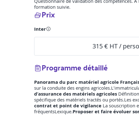
Questionnaire de validation des compétences. A l’i
formation suivie.
Prix
Inter
315 € HT / pers
Programme détaillé
Panorama du parc matériel agricole Françai
sur la conduite des engins agricoles.L’immatricula
d’assurance des matériels agricoles
Définitio
spécifique des matériels tractés ou portés.Les exc
contrat et point de vigilance
La souscription e
fréquentsLexique.
Proposer et faire évoluer son