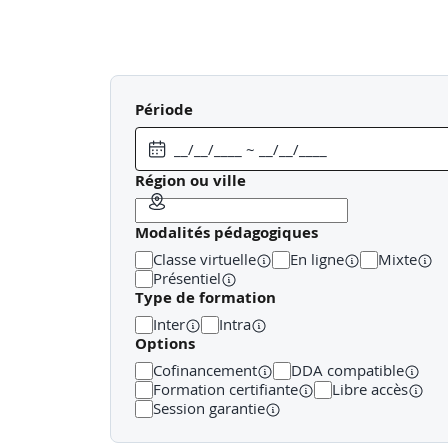
Période
Région ou ville
Modalités pédagogiques
Classe virtuelle
En ligne
Mixte
Présentiel
Type de formation
Inter
Intra
Options
Cofinancement
DDA compatible
Formation certifiante
Libre accès
Session garantie