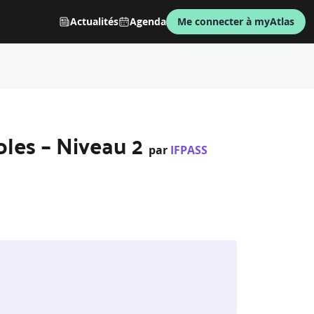
Actualités
Agenda
Me connecter à myAtlas
oles – Niveau 2
par
IFPASS