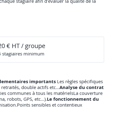
haque stagiaire afin d’évaluer la qualité de la
20 € HT / groupe
4
stagiaire
s
minimum
glementaires importants
Les règles spécifiques
retraités, double actifs etc…
Analyse du contrat
anties communes à tous les matérielsLa couverture
ma, robots, GPS, etc…).
Le fonctionnement du
mnisation.Points sensibles et contentieux