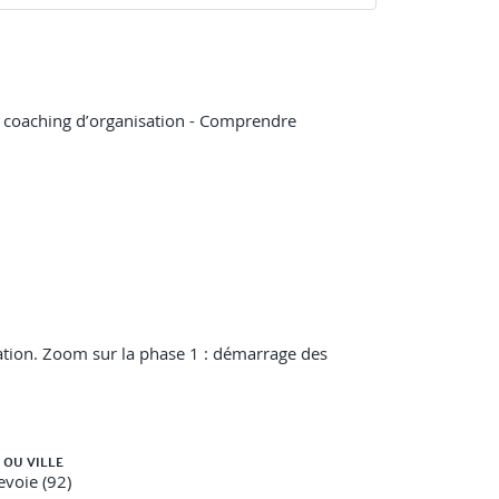
 un coaching d’organisation - Comprendre
ation. Zoom sur la phase 1 : démarrage des
 interactivité constante sur les questions posées
 OU VILLE
voie (92)