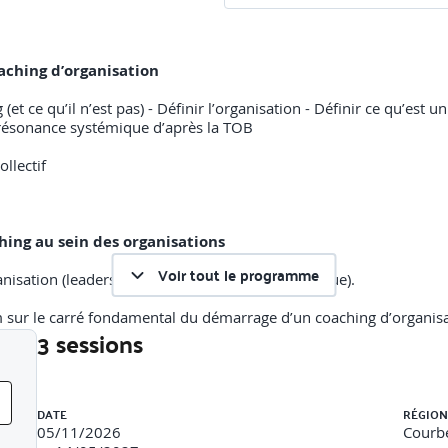
aching d’organisation
et ce qu’il n’est pas) - Définir l’organisation - Définir ce qu’est
 résonance systémique
d’après la TOB
llectif
 »
ing au sein des organisations
Voir tout le programme
isation (leadership, processus, culture, technique).
 sur le carré fondamental du démarrage d’un coaching d’organis
3 sessions
ce, faire « poser la demande »
t de reflets systémique
Liste des sessions
ns sur l’environnement VUCA) - Supervision de l’animateur coach,
DATE
RÉGION
05/11/2026
Courbe