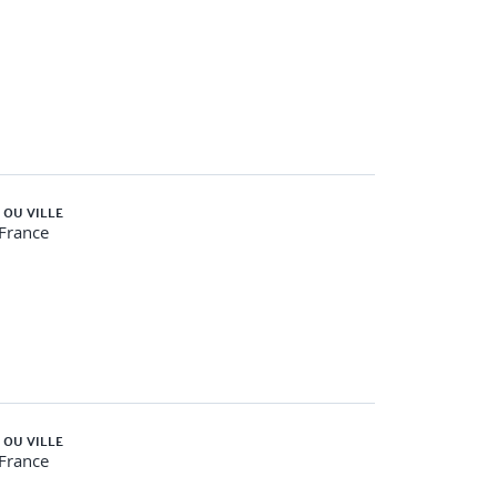
hing »
capter la posture et l’impact d’un facilitateur
 OU VILLE
-France
 coaching d’organisation
 OU VILLE
-France