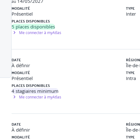
14/05/2027
au
MODALITÉ
TYPE
rilles de lecture et des pratiques d’animation de mix-coac
Présentiel
Inter
PLACES DISPONIBLES
5
places disponibles
 consultant » et de « client » dans la méthode du Co-développement et 
Me connecter à myAtlas
e
DATE
RÉGION
À définir
Île-de
tion, problématique, projet d’organisation)
MODALITÉ
TYPE
Présentiel
Intra
ieux appréhender la pertinence des choix à faire pour leur futur
PLACES DISPONIBLES
4
stagiaires minimum
 la Thérapie sociale au coaching d’organisation
Me connecter à myAtlas
ndamentaux notionnels
e/une crise/au service du changement
DATE
RÉGION
À définir
Île-de
MODALITÉ
TYPE