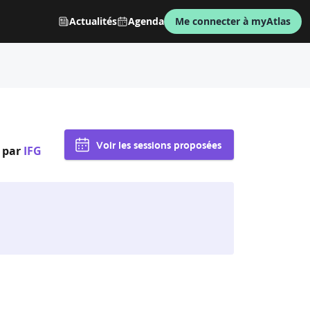
Actualités
Agenda
Me connecter à myAtlas
Voir les sessions proposées
par
IFG