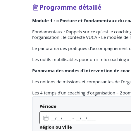
Programme détaillé
Module 1 : « Posture et fondamentaux du co
Fondamentaux : Rappels sur ce qu’est le coaching (
l’organisation : le contexte VUCA
- Le modèle de
Le panorama des pratiques d’accompagnement co
Les outils mobilisables pour un « mix coaching
Panorama des modes d’intervention de coach
Les notions de missions et composantes de l’organ
Les 4 temps d’un coaching d’organisation – Zoom
accompagnements : créer la demande, faire allian
Période
Intégrer les phénomènes de processus parallèle e
Méthodologie sous forme de Fiche Outils (questio
par les stagiaires
Région ou ville