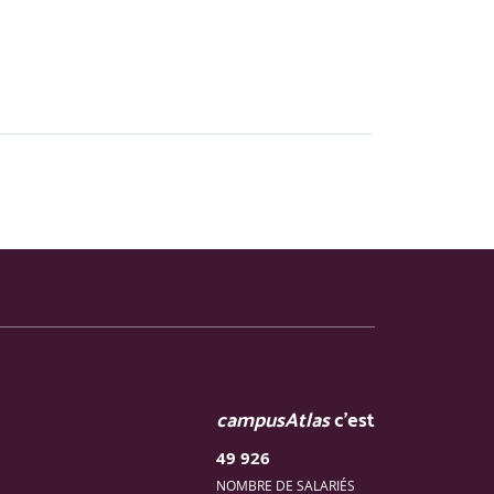
ui se joue dans les interstices d’une
obales,
une architecture d’accompagnement.
campusAtlas
c'est
» et de fin des accompagnements
49 926
NOMBRE DE SALARIÉS