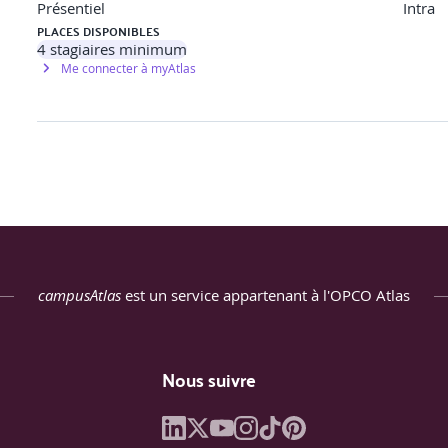
Présentiel
Intra
PLACES DISPONIBLES
der comment l’utiliser
4
stagiaires minimum
Me connecter à myAtlas
 sur les besoins et la méthode CINE pour mieux appréhender ce q
ture d’intervention de coaching d’organisation »
nt et la formaliser
 de scénarii d’intervention.
écessaire dimension multiculturelle en coaching d’organisation.
campusAtlas
est un service appartenant à l'OPCO Atlas
, technologie, projet, expérimentation & déploiement, approches gl
es ressources internes ou externes, mobilisables pour construire 
Nous suivre
ching d’organisation & nécessaire dimension de « clôture 