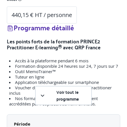
440,15 € HT / personne
Programme détaillé
Les points forts de la formation PRINCE2
Practitioner E-learning® avec QRP France
Accès à la plateforme pendant 6 mois
Formation disponible 24 heures sur 24, 7 jours sur 7
Outil MemoTrainer™
Tuteur en ligne
Application téléchargeable sur smartphone
Voucher de l’examen officiel PRINCE2 Practitioner
Voir tout le
inclus
programme
Nos formations PRINCE2 sont entièrement
accréditées par PeopleCert au nom d’Axelos.
Période
OBJECTIFS