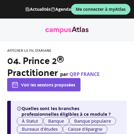
Actualités
Agenda
Me connecter à myAtlas
AFFICHER LE FIL D'ARIANE
04. Prince 2®
Practitioner
par
QRP FRANCE
Voir les sessions proposées
Quelles sont les branches
professionnelles éligibles à ce module ?
À Statut
Banque
Banque populaire
Bureaux d'études
Caisse d'épargne