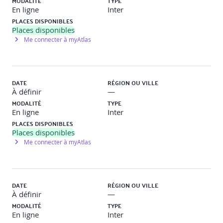
MODALITÉ
TYPE
En ligne
Inter
PLACES DISPONIBLES
PREREQUIS
Places disponibles
Me connecter à myAtlas
Pour passer l’examen PRINCE2 Practitioner, vous
devez fournir la preuve que vous avez obtenu la
certification PRINCE2 Foundation.
DATE
RÉGION OU VILLE
À définir
—
RECOMMANDATIONS QRP
MODALITÉ
TYPE
En ligne
Inter
Une lecture préparatoire est fournie en amont, il est
PLACES DISPONIBLES
conseillé de la lire entièrement avant d’assister à la
Places disponibles
formation
Me connecter à myAtlas
PROGRAMME DE FORMATION
DATE
RÉGION OU VILLE
À définir
—
Présentation : Introduction au cours en ligne
MODALITÉ
TYPE
PRINCE2 Practitioner
En ligne
Inter