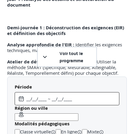
document
Demi-journée 1 : Déconstruction des exigences (EIR)
et définition des objectifs
Analyse approfondie de l'EIR :
Identifier les exigences
techniques, managériales et commerciales.
Voir tout le
programme
Atelier de définition des objectifs BIM :
Utiliser la
méthode SMART (Spécifique, Mesurable, Atteignable,
Réaliste, Temporellement défini) pour chaque objectif.
Sélection et priorisation des cas d'usages BIM
(ex:
Période
revue de projet, coordination 3D, planification 4D, etc.).
Identifier les "pain points" du projet
que le BIM doit
résoudre.
Région ou ville
Atelier pratique :
A partir d'un EIR fourni, les stagiaires
Modalités pédagogiques
doivent lister 5 objectifs BIM SMART (ex: "Réduire de 50%
le nombre de clashes durs >1cm entre la structure et les
Classe virtuelle
En ligne
Mixte