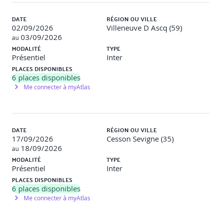
en rédigeant les paragraphes d'introduction pour chaque
grande section.
DATE
RÉGION OU VILLE
02/09/2026
Villeneuve D Ascq (59)
03/09/2026
au
MODALITÉ
TYPE
Jour 2 : Rédaction du contenu technique et des
Présentiel
Inter
processus
PLACES DISPONIBLES
6
places disponibles
Me connecter à myAtlas
Demi-journée 3 : Rédaction des standards et
processus techniques
Rédaction de la convention de nommage :
Définir une
syntaxe claire et non-ambiguë pour les modèles, les
DATE
RÉGION OU VILLE
fichiers et les familles.
17/09/2026
Cesson Sevigne (35)
18/09/2026
au
Rédaction du processus de coordination :
Décrire la
MODALITÉ
TYPE
méthodologie de détection de clashes, la fréquence des
Présentiel
Inter
revues, le workflow BCF.
PLACES DISPONIBLES
6
places disponibles
Rédaction des exigences de modélisation :
Spécifier le
Me connecter à myAtlas
niveau d'origine, le point de base projet, les unités, les
règles de découpage des modèles.